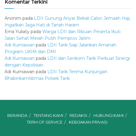
Komentar Terkini
Anonim
pada
LDII Gunung Anyar Bekali Calon Jemaah Haji,
Ingatkan Jaga Hati di Tanah Haram
Erna Yuliaty
pada
Warga LDII dan Ribuan Peserta Ikuti
Jalan Sehat Merah Putih Pemprov Jatim
Adi Kurniawan
pada
LDII Tarik Siap Jalankan Amanah
Program UKIM dari DMI
Adi Kurniawan
pada
LDII dan Senkom Tarik Perkuat Sinergi
dengan Kepolisian
Adi Kurniawan
pada
LDII Tarik Terima Kunjungan
Bhabinkamtibmas Polsek Tarik
BERANDA
TENTANG KAMI
REDAKSI
HUBUNGI KAMI
TERM OF SERVICE
KEBIJAKAN PRIVASI