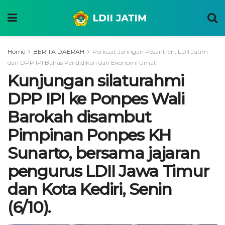
Home
BERITA DAERAH
Perkuat Jaringan Pesantren, LDII Jatim
dan DPP IPI Bahas Pendidikan dan Ekonomi Umat
Kunjungan silaturahmi
DPP IPI ke Ponpes Wali
Barokah disambut
Pimpinan Ponpes KH
Sunarto, bersama jajaran
pengurus LDII Jawa Timur
dan Kota Kediri, Senin
(6/10).