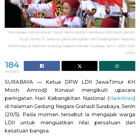
Para pelajar menampilkan Tarian Remo sambil membawa foto tokoh pendiri
Budi Utomo Dr. Soetomo pada peringatan Hari Kebangkitan Nasional
(Harkitnas) di Halaman Gedung Negara Grahadi Surabaya, Senin (20/5). Dok:
LINES.
184
SHARES
SURABAYA — Ketua DPW LDII JawaTimur KH
Moch Amrodji Konawi mengikuti upacara
peringatan Hari Kebangkitan Nasional (
Harkitnas
)
di halaman Gedung Negara Grahadi Surabaya, Senin
(20/5). Pada momen tersebut ia mengajak warga
LDII untuk menguatkan nilai persatuan dan
kesatuan bangsa.