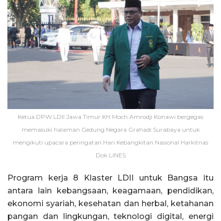
Ketua DPW LDII Jawa Timur KH Moch Amrodji Konawi bergegas
memasuki halaman Gedung Negara Grahadi Surabaya untuk
mengikuti upacara peringatan Hari Kebangkitan Nasional Harkitnas
Dok LINES
Program kerja 8 Klaster LDII untuk Bangsa itu
antara lain kebangsaan, keagamaan, pendidikan,
ekonomi syariah, kesehatan dan herbal, ketahanan
pangan dan lingkungan, teknologi digital, energi