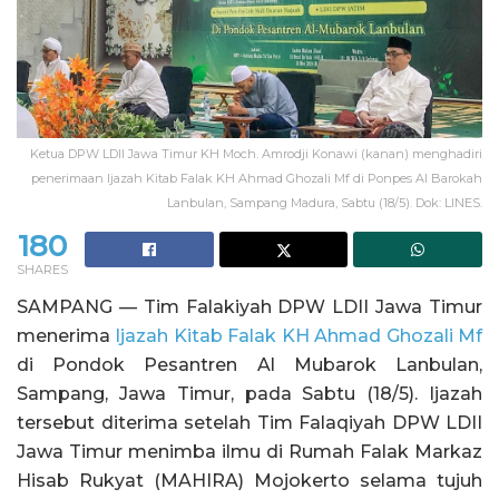
Ketua DPW LDII Jawa Timur KH Moch. Amrodji Konawi (kanan) menghadiri
penerimaan Ijazah Kitab Falak KH Ahmad Ghozali Mf di Ponpes Al Barokah
Lanbulan, Sampang Madura, Sabtu (18/5). Dok: LINES.
180
SHARES
SAMPANG — Tim Falakiyah DPW LDII Jawa Timur
menerima
Ijazah Kitab Falak KH Ahmad Ghozali Mf
di Pondok Pesantren Al Mubarok Lanbulan,
Sampang, Jawa Timur, pada Sabtu (18/5). Ijazah
tersebut diterima setelah Tim Falaqiyah DPW LDII
Jawa Timur menimba ilmu di Rumah Falak Markaz
Hisab Rukyat (MAHIRA) Mojokerto selama tujuh