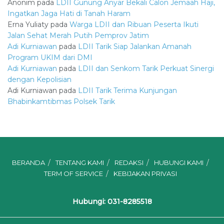
Anonim
pada
LDII Gunung Anyar Bekali Calon Jemaah Haji,
Ingatkan Jaga Hati di Tanah Haram
Erna Yuliaty
pada
Warga LDII dan Ribuan Peserta Ikuti
Jalan Sehat Merah Putih Pemprov Jatim
Adi Kurniawan
pada
LDII Tarik Siap Jalankan Amanah
Program UKIM dari DMI
Adi Kurniawan
pada
LDII dan Senkom Tarik Perkuat Sinergi
dengan Kepolisian
Adi Kurniawan
pada
LDII Tarik Terima Kunjungan
Bhabinkamtibmas Polsek Tarik
BERANDA
TENTANG KAMI
REDAKSI
HUBUNGI KAMI
TERM OF SERVICE
KEBIJAKAN PRIVASI
Hubungi: 031-8285518