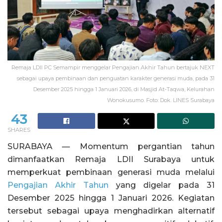
Remaja LDII PC Semampir menggelar Pengajian Akhir Tahun bertajuk NEXT
sebagai upaya pembinaan dan penguatan karakter generasi muda, pada 31
Desember 2025 hingga 1 Januari 2026, di Masjid At-Taqwa, Kelurahan
Wonokusumo. Foto: Dok. LINES Surabaya
43
SHARES
SURABAYA — Momentum pergantian tahun
dimanfaatkan Remaja LDII Surabaya untuk
memperkuat pembinaan generasi muda melalui
Pengajian Akhir Tahun
yang digelar pada 31
Desember 2025 hingga 1 Januari 2026. Kegiatan
tersebut sebagai upaya menghadirkan alternatif