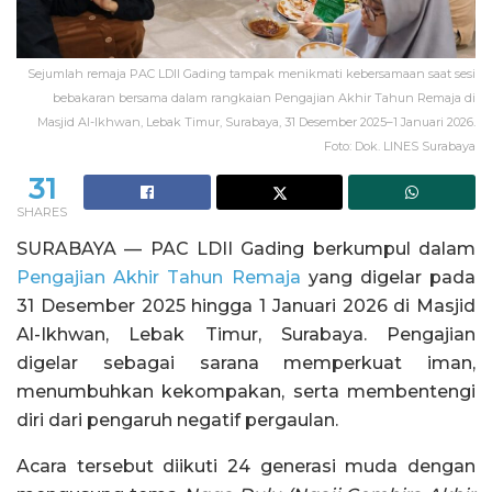
Sejumlah remaja PAC LDII Gading tampak menikmati kebersamaan saat sesi
bebakaran bersama dalam rangkaian Pengajian Akhir Tahun Remaja di
Masjid Al-Ikhwan, Lebak Timur, Surabaya, 31 Desember 2025–1 Januari 2026.
Foto: Dok. LINES Surabaya
31
SHARES
SURABAYA — PAC LDII Gading berkumpul dalam
Pengajian Akhir Tahun Remaja
yang digelar pada
31 Desember 2025 hingga 1 Januari 2026 di Masjid
Al-Ikhwan, Lebak Timur, Surabaya. Pengajian
digelar sebagai sarana memperkuat iman,
menumbuhkan kekompakan, serta membentengi
diri dari pengaruh negatif pergaulan.
Acara tersebut diikuti 24 generasi muda dengan