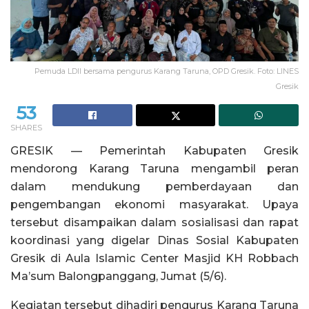
Pemuda LDII bersama pengurus Karang Taruna, OPD Gresik. Foto: LINES
Gresik
53
SHARES
GRESIK — Pemerintah Kabupaten Gresik
mendorong Karang Taruna mengambil peran
dalam mendukung pemberdayaan dan
pengembangan ekonomi masyarakat. Upaya
tersebut disampaikan dalam sosialisasi dan rapat
koordinasi yang digelar Dinas Sosial Kabupaten
Gresik di Aula Islamic Center Masjid KH Robbach
Ma’sum Balongpanggang, Jumat (5/6).
Kegiatan tersebut dihadiri pengurus Karang Taruna