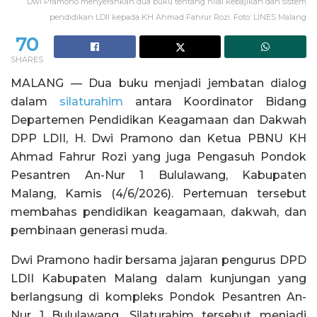
Dwi Pramono menyerahkan dua buku tentang nilai kebajikan dan sistem
pendidikan LDII kepada KH Ahmad Fahrur Rozi. Foto: LINES Malang
70
SHARES
MALANG — Dua buku menjadi jembatan dialog
dalam
silaturahim
antara Koordinator Bidang
Departemen Pendidikan Keagamaan dan Dakwah
DPP LDII, H. Dwi Pramono dan Ketua PBNU KH
Ahmad Fahrur Rozi yang juga Pengasuh Pondok
Pesantren An-Nur 1 Bululawang, Kabupaten
Malang, Kamis (4/6/2026). Pertemuan tersebut
membahas pendidikan keagamaan, dakwah, dan
pembinaan generasi muda.
Dwi Pramono hadir bersama jajaran pengurus DPD
LDII Kabupaten Malang dalam kunjungan yang
berlangsung di kompleks Pondok Pesantren An-
Nur 1 Bululawang. Silaturahim tersebut menjadi