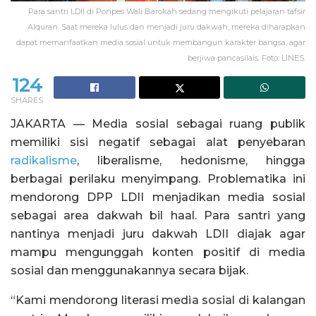
Para santri LDII di Ponpes Wali Barokah sedang mengikuti pelajaran tafsir
Alquran. Saat mereka lulus dan menjadi juru dakwah, mereka diharapkan
dapat memanfaatkan media sosial untuk membangun karakter bangsa, agar
berjiwa pancasilais. Foto: LINES.
124
SHARES
JAKARTA — Media sosial sebagai ruang publik
memiliki sisi negatif sebagai alat penyebaran
radikalisme
, liberalisme, hedonisme, hingga
berbagai perilaku menyimpang. Problematika ini
mendorong DPP LDII menjadikan media sosial
sebagai area dakwah bil haal. Para santri yang
nantinya menjadi juru dakwah LDII diajak agar
mampu mengunggah konten positif di media
sosial dan menggunakannya secara bijak.
“Kami mendorong literasi media sosial di kalangan