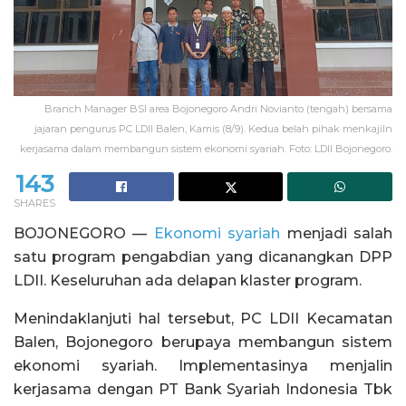
Branch Manager BSI area Bojonegoro Andri Novianto (tengah) bersama
jajaran pengurus PC LDII Balen, Kamis (8/9). Kedua belah pihak menkajiln
kerjasama dalam membangun sistem ekonomi syariah. Foto: LDII Bojonegoro.
143
SHARES
BOJONEGORO —
Ekonomi syariah
menjadi salah
satu program pengabdian yang dicanangkan DPP
LDII. Keseluruhan ada delapan klaster program.
Menindaklanjuti hal tersebut, PC LDII Kecamatan
Balen, Bojonegoro berupaya membangun sistem
ekonomi syariah. Implementasinya menjalin
kerjasama dengan PT Bank Syariah Indonesia Tbk