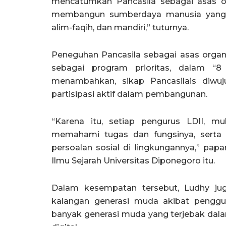
mencatumkan Pancasila sebagai asas orga
membangun sumberdaya manusia yang pan
alim-faqih, dan mandiri,” tuturnya.
Peneguhan Pancasila sebagai asas organi
sebagai program prioritas, dalam “8
menambahkan, sikap Pancasilais diwu
partisipasi aktif dalam pembangunan.
“Karena itu, setiap pengurus LDII, m
memahami tugas dan fungsinya, serta
persoalan sosial di lingkungannya,” pa
Ilmu Sejarah Universitas Diponegoro itu.
Dalam kesempatan tersebut, Ludhy ju
kalangan generasi muda akibat penggun
banyak generasi muda yang terjebak dala