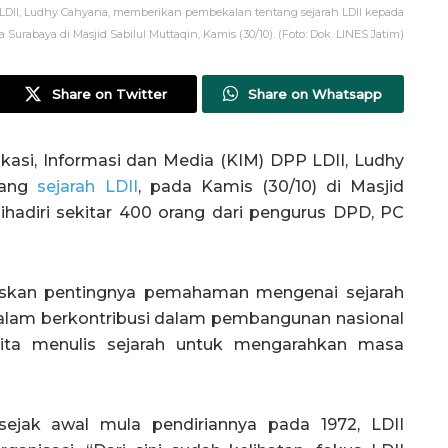
 LDII, Ludhy Cahyana, memberikan pembekalan tentang sejarah LDII kepada
 Surabaya di Masjid Sabilul Muttaqin, Kamis (30/10). (Foto: Dok. LINES Jatim)
Share on Twitter
Share on Whatsapp
i, Informasi dan Media (KIM) DPP LDII, Ludhy
tang
sejarah LDII
, pada Kamis (30/10) di Masjid
dihadiri sekitar 400 orang dari pengurus DPD, PC
askan pentingnya pemahaman mengenai sejarah
 dalam berkontribusi dalam pembangunan nasional
Kita menulis sejarah untuk mengarahkan masa
sejak awal mula pendiriannya pada 1972, LDII