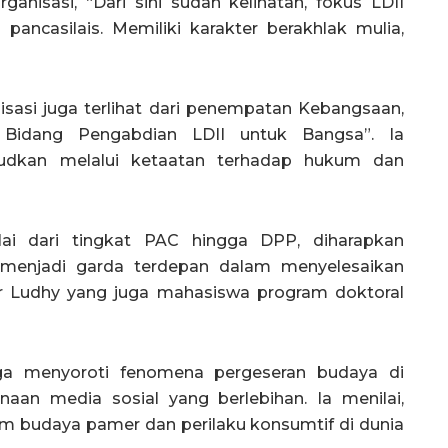
nisasi, “Dari sini sudah kelihatan, fokus LDII
casilais. Memiliki karakter berakhlak mulia,
sasi juga terlihat dari penempatan Kebangsaan,
 Bidang Pengabdian LDII untuk Bangsa”. Ia
judkan melalui ketaatan terhadap hukum dan
ulai dari tingkat PAC hingga DPP, diharapkan
 menjadi garda terdepan dalam menyelesaikan
par Ludhy yang juga mahasiswa program doktoral
ga menyoroti fenomena pergeseran budaya di
aan media sosial yang berlebihan. Ia menilai,
m budaya pamer dan perilaku konsumtif di dunia