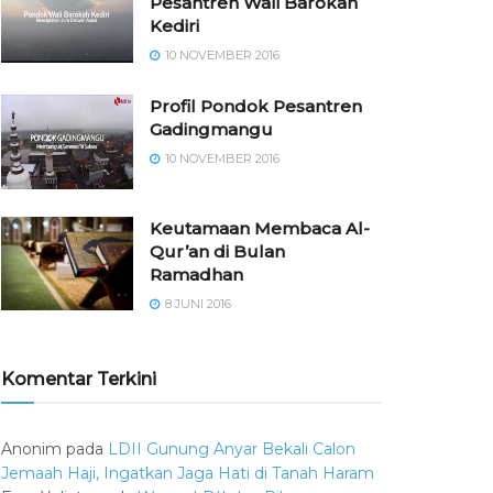
Pesantren Wali Barokah
Kediri
10 NOVEMBER 2016
⁠⁠⁠Profil Pondok Pesantren
Gadingmangu
10 NOVEMBER 2016
Keutamaan Membaca Al-
Qur’an di Bulan
Ramadhan
8 JUNI 2016
Komentar Terkini
Anonim
pada
LDII Gunung Anyar Bekali Calon
Jemaah Haji, Ingatkan Jaga Hati di Tanah Haram