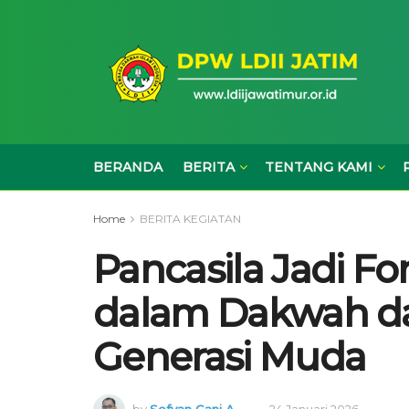
BERANDA
BERITA
TENTANG KAMI
Home
BERITA KEGIATAN
Pancasila Jadi Fo
dalam Dakwah d
Generasi Muda
by
Sofyan Gani A.
24 Januari 2026