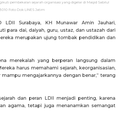
uti pembekalan sejarah organisasi yang digelar di Masjid Sabilul
3010 Foto Dok LINES Jatim
 LDII Surabaya, KH Munawar Amin Jauhari,
ti para dai, daiyah, guru, ustaz, dan ustazah dari
 Mereka merupakan ujung tombak pendidikan dan
rena merekalah yang berperan langsung dalam
ereka harus memahami sejarah, keorganisasian,
ar mampu mengajarkannya dengan benar,” terang
jarah dan peran LDII menjadi penting, karena
ran agama, tetapi juga menanamkan semangat