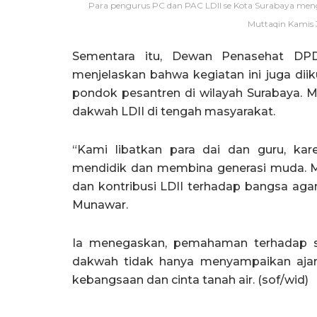
Para pengurus PC dan PAC LDII se Kota Surabaya mengik
Muttaqin Kamis 
Sementara itu, Dewan Penasehat DPD
menjelaskan bahwa kegiatan ini juga diiku
pondok pesantren di wilayah Surabaya.
dakwah LDII di tengah masyarakat.
“Kami libatkan para dai dan guru, ka
mendidik dan membina generasi muda. M
dan kontribusi LDII terhadap bangsa ag
Munawar.
Ia menegaskan, pemahaman terhadap se
dakwah tidak hanya menyampaikan aja
kebangsaan dan cinta tanah air. (sof/wid)