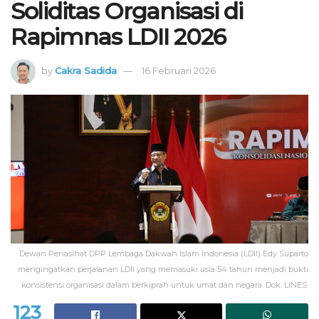
Soliditas Organisasi di
Rapimnas LDII 2026
by
Cakra Sadida
16 Februari 2026
Dewan Penasihat DPP Lembaga Dakwah Islam Indonesia (LDII) Edy Suparto
mengingatkan perjalanan LDII yang memasuki usia 54 tahun menjadi bukti
konsistensi organisasi dalam berkiprah untuk umat dan negara. Dok: LINES.
123