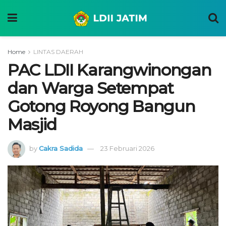
Home
LINTAS DAERAH
PAC LDII Karangwinongan
dan Warga Setempat
Gotong Royong Bangun
Masjid
by
Cakra Sadida
23 Februari 2026