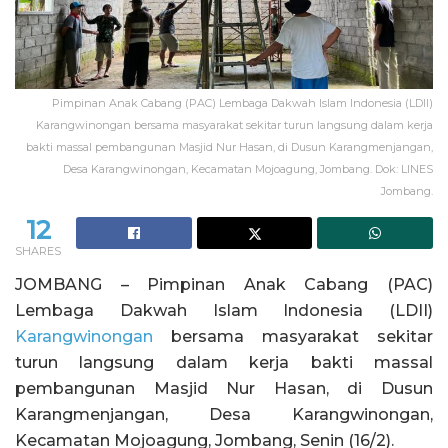
Pimpinan Anak Cabang (PAC) Lembaga Dakwah Islam Indonesia (LDII)
Karangwinongan bersama masyarakat sekitar turun langsung dalam kerja
bakti massal pembangunan Masjid Nur Hasan, di Dusun Karangmenjangan,
Desa Karangwinongan, Kecamatan Mojoagung, Jombang. Dok: LINES
Jombang.
12
SHARES
JOMBANG – Pimpinan Anak Cabang (PAC)
Lembaga Dakwah Islam Indonesia (LDII)
Karangwinongan
bersama masyarakat sekitar
turun langsung dalam kerja bakti massal
pembangunan Masjid Nur Hasan, di Dusun
Karangmenjangan, Desa Karangwinongan,
Kecamatan Mojoagung, Jombang, Senin (16/2).