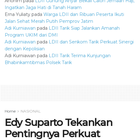
Anonim
pada
LDII Gunung Anyar Bekali Calon Jemaah Haji,
Ingatkan Jaga Hati di Tanah Haram
Erna Yuliaty
pada
Warga LDII dan Ribuan Peserta Ikuti
Jalan Sehat Merah Putih Pemprov Jatim
Adi Kurniawan
pada
LDII Tarik Siap Jalankan Amanah
Program UKIM dari DMI
Adi Kurniawan
pada
LDII dan Senkom Tarik Perkuat Sinergi
dengan Kepolisian
Adi Kurniawan
pada
LDII Tarik Terima Kunjungan
Bhabinkamtibmas Polsek Tarik
Home
NASIONAL
Edy Suparto Tekankan
Pentingnya Perkuat