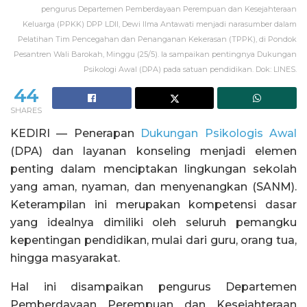
pengurus Departemen Pemberdayaan Perempuan dan Kesejahteraan
Keluarga (PPKK) DPP LDII, Dewi Ilma Antawati menjadi narasumber dalam
Pelatihan Tim Pencegahan dan Penanganan Kekerasan (TPPK), di Pondok
Pesantren Wali Barokah, Minggu (25/5). Ia sampaikan pentingnya Dukungan
Psikologi Awal (DPA) pada satuan pendidikan. Dok: LINES.
44
SHARES
KEDIRI — Penerapan
Dukungan Psikologis Awal
(DPA) dan layanan konseling menjadi elemen
penting dalam menciptakan lingkungan sekolah
yang aman, nyaman, dan menyenangkan (SANM).
Keterampilan ini merupakan kompetensi dasar
yang idealnya dimiliki oleh seluruh pemangku
kepentingan pendidikan, mulai dari guru, orang tua,
hingga masyarakat.
Hal ini disampaikan pengurus Departemen
Pemberdayaan Perempuan dan Kesejahteraan