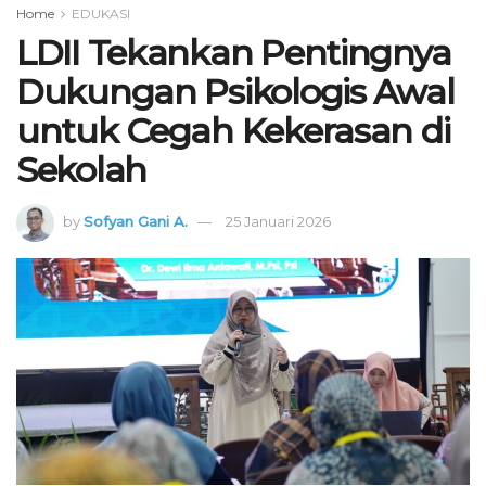
Home
EDUKASI
LDII Tekankan Pentingnya
Dukungan Psikologis Awal
untuk Cegah Kekerasan di
Sekolah
by
Sofyan Gani A.
25 Januari 2026