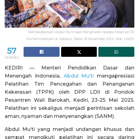
Mendikdasmen Abdul Mu’ti saat menghadiri resepsi Milad ke-112
Muhammadiyah di Sidoarjo, Sabtu 16 November 2024. Dok: LINES.
57
SHARES
KEDIRI — Menteri Pendidikan Dasar dan
Menengah Indonesia,
Abdul Mu’ti
mengapresiasi
Pelatihan Tim Pencegahan dan Penanganan
Kekerasan (TPPK) oleh DPP LDII di Pondok
Pesantren Wali Barokah, Kediri, 23-25 Mei 2025.
Pelatihan ini sekaligus menjadi perintisan sekolah
aman, nyaman dan menyenangkan (SANM).
Abdul Mu’ti yang menjadi undangan khusus dan
sempat mengikuti pelatihan ini secara daring