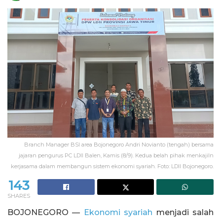
Branch Manager BSI area Bojonegoro Andri Novianto (tengah) bersama
jajaran pengurus PC LDII Balen, Kamis (8/9). Kedua belah pihak menkajiln
kerjasama dalam membangun sistem ekonomi syariah. Foto: LDII Bojonegoro.
143
SHARES
BOJONEGORO —
Ekonomi syariah
menjadi salah