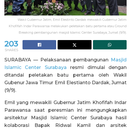
Wakil Gubernur Jatim, Emil Elestinto Dardak mewakili Gubernur Jatim
Khofifah Indar Parawansa melakukan peletakan batu pertama atau Ground
Breaking pembangunan masjid Islamic Center Surabaya, Jumat (9/9).
203
SHARES
SURABAYA — Pelaksanaan pembangunan
Masjid
Islamic Center Surabaya
resmi dimulai dengan
ditandai peletakan batu pertama oleh Wakil
Gubenur Jawa Timur Emil Elestianto Dardak, Jumat
(9/9).
Emil yang mewakili Gubernur Jatim Khofifah Indar
Parawansa saat peresmian ini mengungkapkan
arsitektur Masjid Islamic Center Surabaya hasil
kolaborasi Bapak Ridwal Kamil dan arsitek