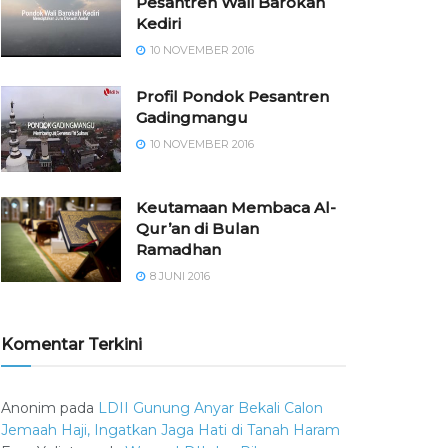
Pesantren Wali Barokah
Kediri
10 NOVEMBER 2016
⁠⁠⁠Profil Pondok Pesantren
Gadingmangu
10 NOVEMBER 2016
Keutamaan Membaca Al-
Qur’an di Bulan
Ramadhan
8 JUNI 2016
Komentar Terkini
Anonim
pada
LDII Gunung Anyar Bekali Calon
Jemaah Haji, Ingatkan Jaga Hati di Tanah Haram