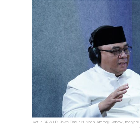
Ketua DPW LDII Jawa Timur, H. Moch. Amrodji Konawi, menjadi 