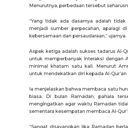
Menurutnya, perbedaan tersebut seharusn
“Yang tidak ada dasarnya adalah tidak
menjadi sumber perpecahan, apalagi d
kebersamaan dan persaudaraan,” ujarnya.
Aspek ketiga adalah sukses tadarus Al-Qu
untuk memperbanyak interaksi dengan A
minimal khatam satu kali. Menurut A
untuk mendekatkan diri kepada Al-Qur’an 
Ia menjelaskan bahwa membaca satu huruf A
biasa. Di bulan Ramadan, pahala terse
mengingatkan agar waktu Ramadan tidak
sementara kesempatan membaca Al-Qur’an
“Sangat disayangkan jika Ramadan berlal