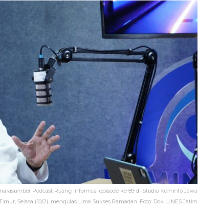
narasumber Podcast Ruang Informasi episode ke-89 di Studio Kominfo Jawa
Timur, Selasa (10/2), mengulas Lima Sukses Ramadan. Foto: Dok. LINES Jatim