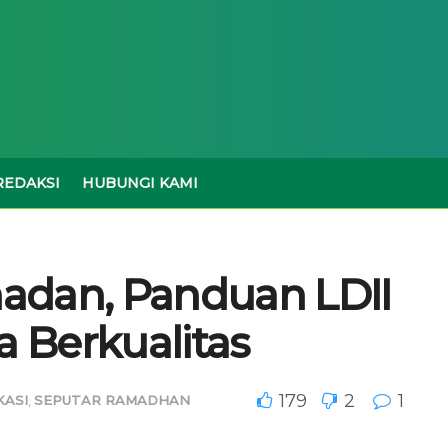
REDAKSI
HUBUNGI KAMI
adan, Panduan LDII
a Berkualitas
179
2
1
KASI
,
SEPUTAR RAMADHAN