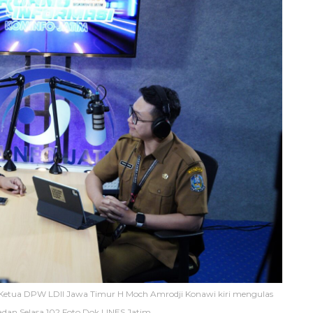
Ketua DPW LDII Jawa Timur H Moch Amrodji Konawi kiri mengulas
dan Selasa 102 Foto Dok LINES Jatim