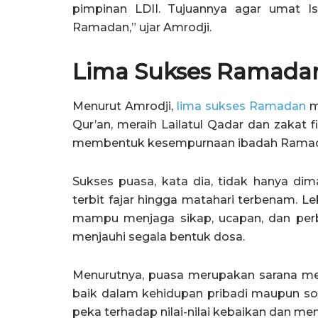
pimpinan LDII. Tujuannya agar umat I
Ramadan,” ujar Amrodji.
Lima Sukses Ramada
Menurut Amrodji,
lima sukses Ramadan
m
Qur’an, meraih Lailatul Qadar dan zakat f
membentuk kesempurnaan ibadah Rama
Sukses puasa, kata dia, tidak hanya di
terbit fajar hingga matahari terbenam. Le
mampu menjaga sikap, ucapan, dan perbu
menjauhi segala bentuk dosa.
Menurutnya, puasa merupakan sarana melat
baik dalam kehidupan pribadi maupun sosi
peka terhadap nilai-nilai kebaikan dan men