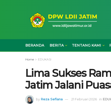
BERANDA
BERITA
TENTANG KAMI
Home
EDUKASI
Lima Sukses Ram
Jatim Jalani Puas
by
Reza Sefiana
21 Februari 2026
in
EDU