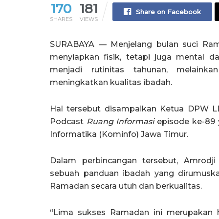
170
181
Share on Facebook
SHARES
VIEWS
SURABAYA — Menjelang bulan suci Rama
menyiapkan fisik, tetapi juga mental d
menjadi rutinitas tahunan, melain
meningkatkan kualitas ibadah.
Hal tersebut disampaikan Ketua DPW L
Podcast
Ruang Informasi
episode ke-89 y
Informatika (Kominfo) Jawa Timur.
Dalam perbincangan tersebut, Amrod
sebuah panduan ibadah yang dirumusk
Ramadan secara utuh dan berkualitas.
“Lima sukses Ramadan ini merupakan ha