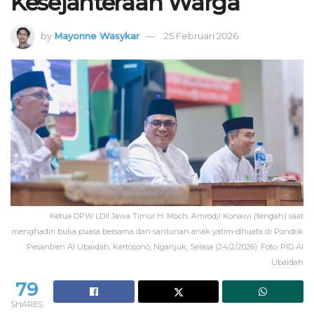
Kesejahteraan Warga
by
Mayonne Wasykar
25 Februari 2026
Ketua DPW LDII Jawa Timur H. Moch. Amrodji Konawi (tengah) saat
menghadiri buka puasa bersama dan santunan anak yatim-dhuafa di Pondok
Pesantren Al Ubaidah, Kertosono, Nganjuk, Selasa (24/2/2026). Foto: PID Al
Ubaidah
79
SHARES