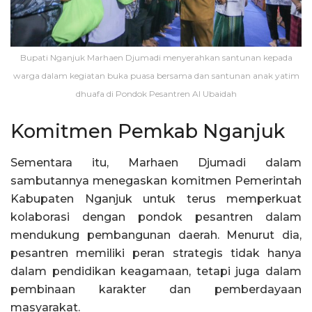
Bupati Nganjuk Marhaen Djumadi menyerahkan santunan kepada
warga dalam kegiatan buka puasa bersama dan santunan anak yatim
dhuafa di Pondok Pesantren Al Ubaidah
Komitmen Pemkab Nganjuk
Sementara itu, Marhaen Djumadi dalam
sambutannya menegaskan komitmen Pemerintah
Kabupaten Nganjuk untuk terus memperkuat
kolaborasi dengan pondok pesantren dalam
mendukung pembangunan daerah. Menurut dia,
pesantren memiliki peran strategis tidak hanya
dalam pendidikan keagamaan, tetapi juga dalam
pembinaan karakter dan pemberdayaan
masyarakat.