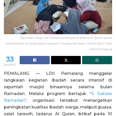
Sejumlah warga LDII Pemalang mengikuti tadarus Al Quran secara
berkelompok di masjid dalam program 5 Sukses Ramadan, Kamis (26/2). Foto:
LINES Pemalang
33
SHARES
PEMALANG — LDII Pemalang menggelar
rangkaian kegiatan ibadah secara intensif di
sejumlah masjid binaannya selama bulan
Ramadan. Melalui program bertajuk “
5 Sukses
Ramadan
”, organisasi tersebut menargetkan
peningkatan kualitas ibadah warga, meliputi puasa,
salat tarawih, tadarus Al Quran, iktikaf pada 10