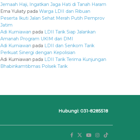
Jemaah Haji, Ingatkan Jaga Hati di Tanah Haram
Erna Yuliaty
pada
Warga LDII dan Ribuan
Peserta Ikuti Jalan Sehat Merah Putih Pemprov
Jatim
Adi Kurniawan
pada
LDII Tarik Siap Jalankan
Amanah Program UKIM dari DMI
Adi Kurniawan
pada
LDII dan Senkom Tarik
Perkuat Sinergi dengan Kepolisian
Adi Kurniawan
pada
LDII Tarik Terima Kunjungan
Bhabinkamtibmas Polsek Tarik
Hubungi: 031-8285518