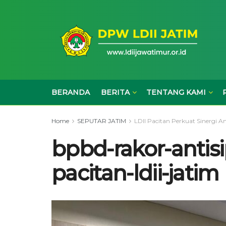
BERANDA
BERITA
TENTANG KAMI
Home
SEPUTAR JATIM
LDII Pacitan Perkuat Sinergi An
bpbd-rakor-antisi
pacitan-ldii-jatim