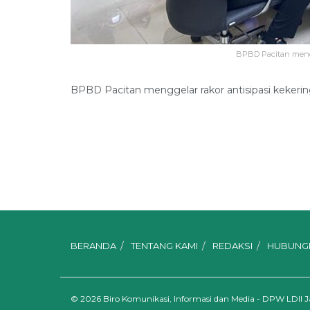
BPBD Pacitan mengge
BPBD Pacitan menggelar rakor antisipasi kekerin
BERANDA
TENTANG KAMI
REDAKSI
HUBUNGI
© 2026
Biro Komunikasi, Informasi dan Media - DPW LDII 