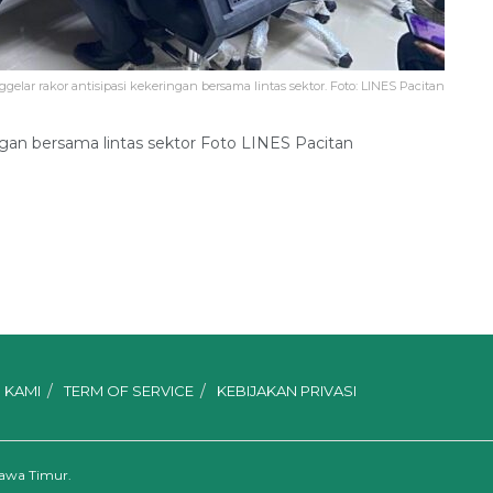
lar rakor antisipasi kekeringan bersama lintas sektor. Foto: LINES Pacitan
gan bersama lintas sektor Foto LINES Pacitan
 KAMI
TERM OF SERVICE
KEBIJAKAN PRIVASI
Jawa Timur.