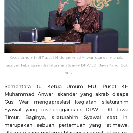
Ketua Umum MUI Pusat KH Muhammad Anwar Iskandar mengisi
tausiyah kebangsaan di silaturahim Syawal DPW LDII Jawa Timur Dok
LINES
Sementara itu, Ketua Umum MUI Pusat KH
Muhammad Anwar Iskandar yang akrab disapa
Gus War mengapresiasi kegiatan silaturahim
Syawal yang diselenggarakan DPW LDII Jawa
Timur. Baginya, silaturahim Syawal saat ini
merupakan sebuah pertemuan yang istimewa.
“Sesuatu yang pertama biasanya sangat istimewa.