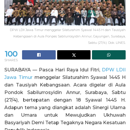
DPW LDII Jawa Timur menggelar Silaturahim Syawal 1445 H dan Tausiyah
Kebangsaan di Aula Ponpes Sabilurrosyidin Annur, Gayungan, Surabaya,
Sabtu (27/4). Dok: LINES.
100
SHARES
SURABAYA — Pasca Hari Raya Idul Fitri,
DPW LDII
Jawa Timur
menggelar Silaturahim Syawal 1445 H
dan Tausiyah Kebangsaan. Acara digelar di Aula
Pondok Sabilurrosyidin Annur, Surabaya, Sabtu
(27/4), bertepatan dengan 18 Syawal 1445 H.
Adapun tema yang diangkat adalah Sinergi Ulama
dan Umara untuk Mewujudkan Ukhuwah
Basyariyah Demi Tetap Tegaknya Negara Kesatuan