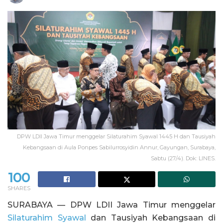
DPW LDII Jawa Timur menggelar Silaturahim Syawal 1445 H dan Tausiyah
Kebangsaan di Aula Ponpes Sabilurrosyidin Annur, Gayungan, Surabaya,
Sabtu (27/4). Dok: LINES.
100
SHARES
SURABAYA — DPW LDII Jawa Timur menggelar
Silaturahim Syawal
dan Tausiyah Kebangsaan di