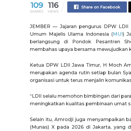
109
116
Share on Facebook
SHARES
VIEWS
JEMBER — Jajaran pengurus DPW LDII J
Umum Majelis Ulama Indonesia (
MUI
) J
berlangsung di Pondok Pesantren Sho
membahas upaya bersama mewujudkan k
Ketua DPW LDII Jawa Timur, H Moch Amr
merupakan agenda rutin setiap bulan Syaw
organisasi untuk terus menjalin komunika
“LDII selalu memohon bimbingan dari para
meningkatkan kualitas pembinaan umat ser
Selain itu, Amrodji juga menyampaikan 
(Munas) X pada 2026 di Jakarta, yang d