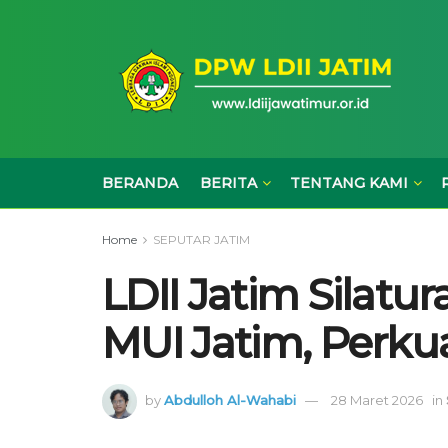
BERANDA
BERITA
TENTANG KAMI
Home
SEPUTAR JATIM
LDII Jatim Silat
MUI Jatim, Perk
by
Abdulloh Al-Wahabi
28 Maret 2026
in