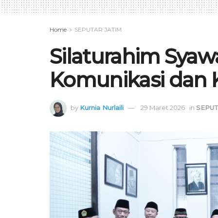
Home
SEPUTAR JATIM
Silaturahim Syawa
Komunikasi dan
by
Kurnia Nurlaili
29 Maret 2026
in
SEPUT