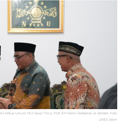
il Ketua Umum MUI Jawa Timur, Prof. KH Halim Soebahar, di Jember. Foto:
LINES Jatim