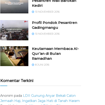
Pesantren Wali Barokah
Kediri
10 NOVEMBER 2016
⁠⁠⁠Profil Pondok Pesantren
Gadingmangu
10 NOVEMBER 2016
Keutamaan Membaca Al-
Qur’an di Bulan
Ramadhan
8 JUNI 2016
Komentar Terkini
Anonim
pada
LDII Gunung Anyar Bekali Calon
Jemaah Haji, Ingatkan Jaga Hati di Tanah Haram