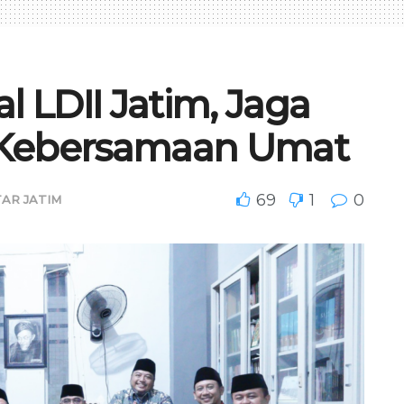
l LDII Jatim, Jaga
 Kebersamaan Umat
69
1
0
AR JATIM