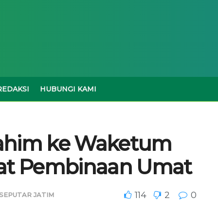
REDAKSI
HUBUNGI KAMI
urahim ke Waketum
uat Pembinaan Umat
114
2
0
SEPUTAR JATIM