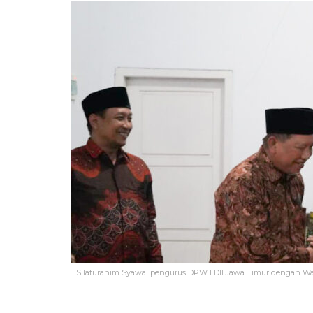
Silaturahim Syawal pengurus DPW LDII Jawa Timur dengan Wak