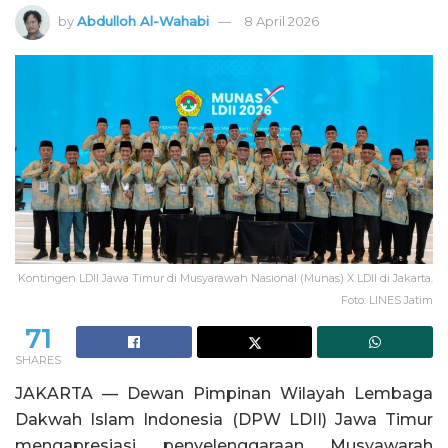
by
Abdulloh Al-Wahabi
8 April 2026
Kontingen LDII Jawa Timur di Musyarawah Nasional (Munas) X LDII di Jakarta.
Foto: LINES Jatim
71
SHARES
JAKARTA — Dewan Pimpinan Wilayah Lembaga
Dakwah Islam Indonesia (DPW LDII) Jawa Timur
mengapresiasi penyelenggaraan Musyawarah