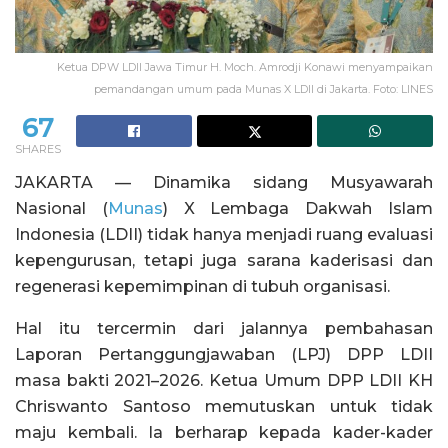
Ketua DPW LDII Jawa Timur H. Moch. Amrodji Konawi menyampaikan
pemandangan umum pada Munas X LDII di Jakarta. Foto: LINES
67
SHARES
JAKARTA — Dinamika sidang Musyawarah
Nasional (
Munas
) X Lembaga Dakwah Islam
Indonesia (LDII) tidak hanya menjadi ruang evaluasi
kepengurusan, tetapi juga sarana kaderisasi dan
regenerasi kepemimpinan di tubuh organisasi.
Hal itu tercermin dari jalannya pembahasan
Laporan Pertanggungjawaban (LPJ) DPP LDII
masa bakti 2021–2026. Ketua Umum DPP LDII KH
Chriswanto Santoso memutuskan untuk tidak
maju kembali. Ia berharap kepada kader-kader