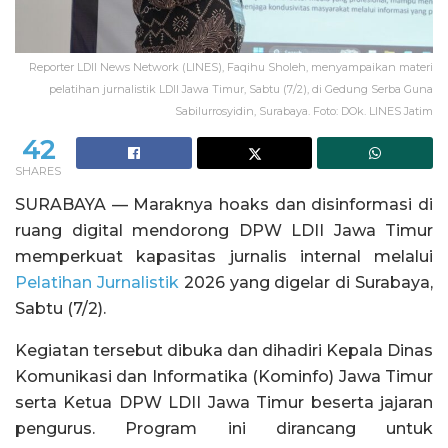
Reporter LDII News Network (LINES), Faqihu Sholeh, menyampaikan materi
pelatihan jurnalistik LDII Jawa Timur, Sabtu (7/2), di Gedung Serba Guna
Sabilurrosyidin, Surabaya. Foto: DOk. LINES Jatim
42
SHARES
SURABAYA — Maraknya hoaks dan disinformasi di
ruang digital mendorong DPW LDII Jawa Timur
memperkuat kapasitas jurnalis internal melalui
Pelatihan Jurnalistik
2026 yang digelar di Surabaya,
Sabtu (7/2).
Kegiatan tersebut dibuka dan dihadiri Kepala Dinas
Komunikasi dan Informatika (Kominfo) Jawa Timur
serta Ketua DPW LDII Jawa Timur beserta jajaran
pengurus. Program ini dirancang untuk