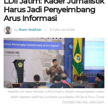
LDII Jatim: Kader Jurnalistik
Harus Jadi Penyeimbang
Arus Informasi
by
Ilham Mukhsin
12 Februari 2026
Reporter LDII News Network (LINES) Faqihu Sholeh menyampaikan materi
dalam kegiatan pelatihan jurnalistik yang digelar LDII Jawa Timur, Jumat
(7/2/2026). Foto: Dok. LINES Jatim