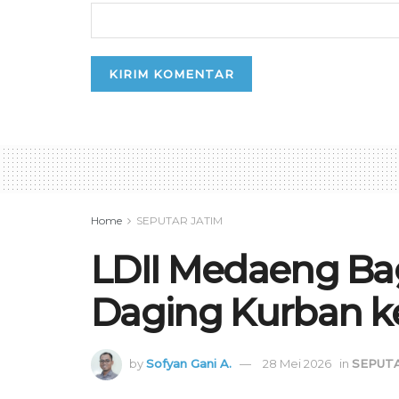
Home
SEPUTAR JATIM
LDII Medaeng Bag
Daging Kurban 
by
Sofyan Gani A.
28 Mei 2026
in
SEPUTA