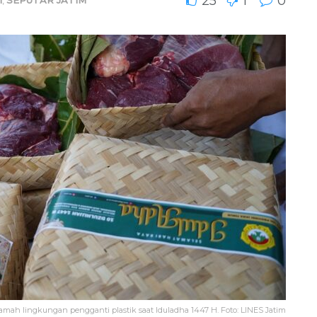
25
1
0
mah lingkungan pengganti plastik saat Iduladha 1447 H. Foto: LINES Jatim