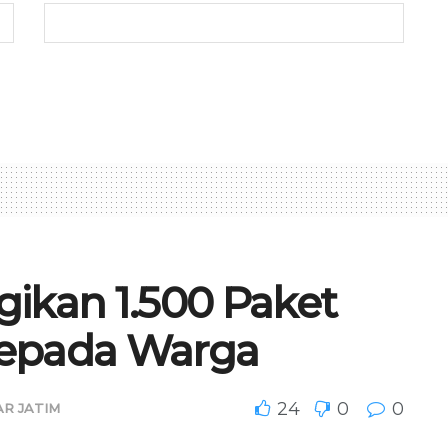
ikan 1.500 Paket
kepada Warga
24
0
0
R JATIM