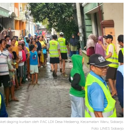
paket daging kurban oleh PAC LDII Desa Medaeng, Kecamatan Waru, Sidoarjo.
Foto: LINES Sidoarjo