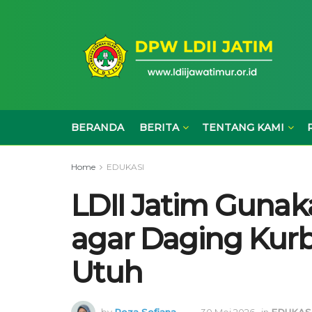
BERANDA
BERITA
TENTANG KAMI
Home
EDUKASI
LDII Jatim Guna
agar Daging Kur
Utuh
by
Reza Sefiana
30 Mei 2026
in
EDUKAS