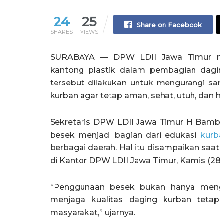
24
25
Share on Facebook
SHARES
VIEWS
SURABAYA — DPW LDII Jawa Timur m
kantong plastik dalam pembagian dagin
tersebut dilakukan untuk mengurangi sa
kurban agar tetap aman, sehat, utuh, dan ha
Sekretaris DPW LDII Jawa Timur H Bam
besek menjadi bagian dari edukasi
kurb
berbagai daerah. Hal itu disampaikan s
di Kantor DPW LDII Jawa Timur, Kamis (28/
“Penggunaan besek bukan hanya mengu
menjaga kualitas daging kurban tetap
masyarakat,” ujarnya.