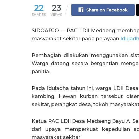
22
23
Share on Facebook
SHARES
VIEWS
SIDOARJO — PAC LDII Medaeng membagika
masyarakat sekitar pada perayaan
Iduladh
Pembagian dilakukan menggunakan siste
Warga datang secara bergantian mengam
panitia.
Pada Iduladha tahun ini, warga LDII De
kambing. Hewan kurban tersebut disem
sekitar, perangkat desa, tokoh masyaraka
Ketua PAC LDII Desa Medaeng Bayu A. Sa
dari upaya memperkuat kepedulian so
masyarakat sekitar.