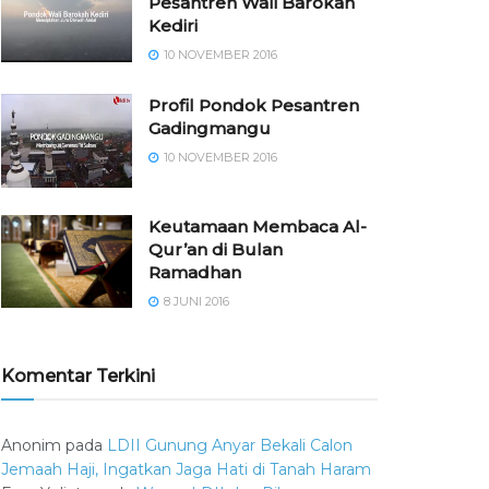
Pesantren Wali Barokah
Kediri
10 NOVEMBER 2016
⁠⁠⁠Profil Pondok Pesantren
Gadingmangu
10 NOVEMBER 2016
Keutamaan Membaca Al-
Qur’an di Bulan
Ramadhan
8 JUNI 2016
Komentar Terkini
Anonim
pada
LDII Gunung Anyar Bekali Calon
Jemaah Haji, Ingatkan Jaga Hati di Tanah Haram