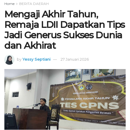
Home
BERITA DAERAH
Mengaji Akhir Tahun,
Remaja LDII Dapatkan Tips
Jadi Generus Sukses Dunia
dan Akhirat
by
Yessy Septiani
27 Januari 2026