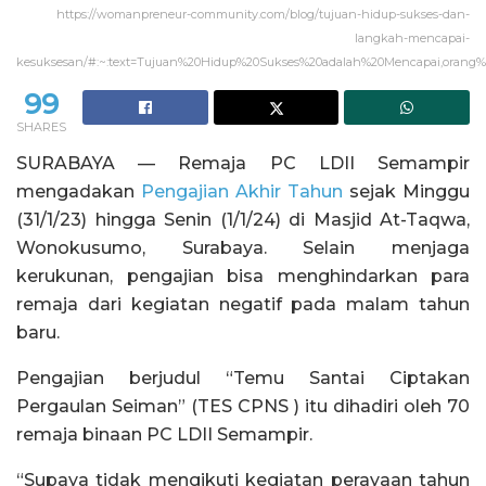
https://womanpreneur-community.com/blog/tujuan-hidup-sukses-dan-
langkah-mencapai-
kesuksesan/#:~:text=Tujuan%20Hidup%20Sukses%20adalah%20Mencapai,ora
99
SHARES
SURABAYA — Remaja PC LDII Semampir
mengadakan
Pengajian Akhir Tahun
sejak Minggu
(31/1/23) hingga Senin (1/1/24) di Masjid At-Taqwa,
Wonokusumo, Surabaya. Selain menjaga
kerukunan, pengajian bisa menghindarkan para
remaja dari kegiatan negatif pada malam tahun
baru.
Pengajian berjudul “Temu Santai Ciptakan
Pergaulan Seiman” (TES CPNS ) itu dihadiri oleh 70
remaja binaan PC LDII Semampir.
“Supaya tidak mengikuti kegiatan perayaan tahun