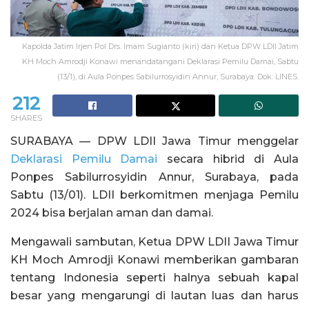
Kapolda Jatim Irjen Pol Drs. Imam Sugianto (kiri) dan Ketua DPW LDII Jatim
KH Moch Amrodji Konawi menandatangani Deklarasi Pemilu Damai, Sabtu
(13/1), di Aula Ponpes Sabilurrosyidin Annur, Surabaya. Dok: LINES.
212
SHARES
SURABAYA — DPW LDII Jawa Timur menggelar
Deklarasi Pemilu Damai
secara hibrid di Aula
Ponpes Sabilurrosyidin Annur, Surabaya, pada
Sabtu (13/01). LDII berkomitmen menjaga Pemilu
2024 bisa berjalan aman dan damai.
Mengawali sambutan, Ketua DPW LDII Jawa Timur
KH Moch Amrodji Konawi memberikan gambaran
tentang Indonesia seperti halnya sebuah kapal
besar yang mengarungi di lautan luas dan harus