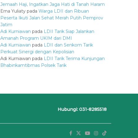
Jemaah Haji, Ingatkan Jaga Hati di Tanah Haram
Erna Yuliaty
pada
Warga LDII dan Ribuan
Peserta Ikuti Jalan Sehat Merah Putih Pemprov
Jatim
Adi Kurniawan
pada
LDII Tarik Siap Jalankan
Amanah Program UKIM dari DMI
Adi Kurniawan
pada
LDII dan Senkom Tarik
Perkuat Sinergi dengan Kepolisian
Adi Kurniawan
pada
LDII Tarik Terima Kunjungan
Bhabinkamtibmas Polsek Tarik
Hubungi: 031-8285518