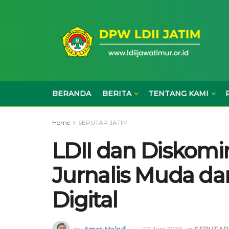
BERANDA
BERITA
TENTANG KAMI
Home
SEPUTAR JATIM
LDII dan Diskomi
Jurnalis Muda da
Digital
by
Amar Ma’ruf
23 Juni 2026
in
SEPUTAR