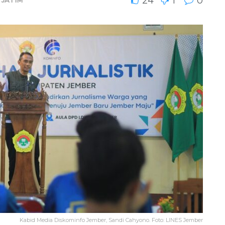
24
1
0
Kabid Media Diskominfo Jember, Sandi Cahyono. Foto: LINES Jember