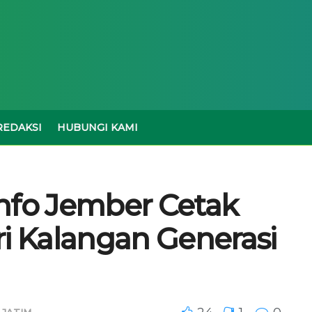
REDAKSI
HUBUNGI KAMI
nfo Jember Cetak
ri Kalangan Generasi
 JATIM