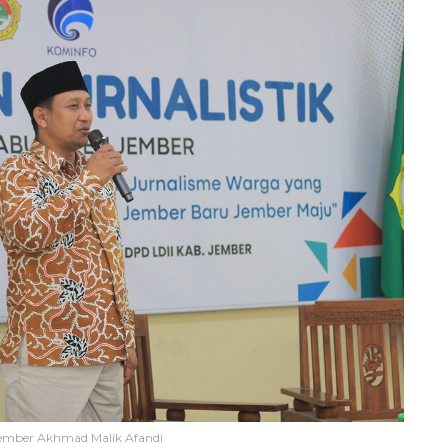
ember Akhmad Malik Afandi