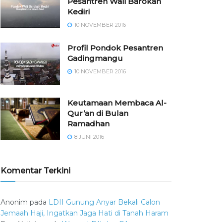
Pesantren Wali Barokah
Kediri
10 NOVEMBER 2016
⁠⁠⁠Profil Pondok Pesantren
Gadingmangu
10 NOVEMBER 2016
Keutamaan Membaca Al-
Qur’an di Bulan
Ramadhan
8 JUNI 2016
Komentar Terkini
Anonim
pada
LDII Gunung Anyar Bekali Calon
Jemaah Haji, Ingatkan Jaga Hati di Tanah Haram