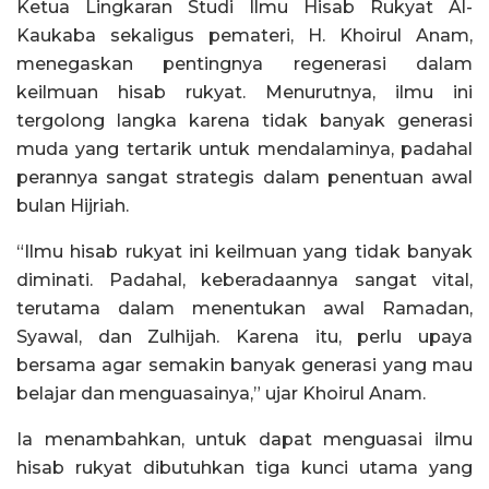
Ketua Lingkaran Studi Ilmu Hisab Rukyat Al-
Kaukaba sekaligus pemateri, H. Khoirul Anam,
menegaskan pentingnya regenerasi dalam
keilmuan hisab rukyat. Menurutnya, ilmu ini
tergolong langka karena tidak banyak generasi
muda yang tertarik untuk mendalaminya, padahal
perannya sangat strategis dalam penentuan awal
bulan Hijriah.
“Ilmu hisab rukyat ini keilmuan yang tidak banyak
diminati. Padahal, keberadaannya sangat vital,
terutama dalam menentukan awal Ramadan,
Syawal, dan Zulhijah. Karena itu, perlu upaya
bersama agar semakin banyak generasi yang mau
belajar dan menguasainya,” ujar Khoirul Anam.
Ia menambahkan, untuk dapat menguasai ilmu
hisab rukyat dibutuhkan tiga kunci utama yang