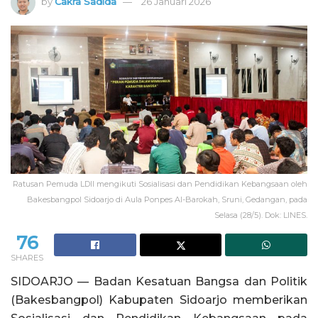
by
Cakra Sadida
26 Januari 2026
Ratusan Pemuda LDII mengikuti Sosialisasi dan Pendidikan Kebangsaan oleh
Bakesbangpol Sidoarjo di Aula Ponpes Al-Barokah, Sruni, Gedangan, pada
Selasa (28/5). Dok: LINES.
76
SHARES
SIDOARJO — Badan Kesatuan Bangsa dan Politik
(Bakesbangpol) Kabupaten Sidoarjo memberikan