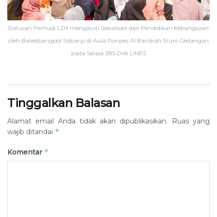
Ratusan Pemudi LDII mengikuti Sosialisasi dan Pendidikan Kebangsaan
oleh Bakesbangpol Sidoarjo di Aula Ponpes Al Barokah Sruni Gedangan
pada Selasa 285 Dok LINES
Tinggalkan Balasan
Alamat email Anda tidak akan dipublikasikan.
Ruas yang
*
wajib ditandai
*
Komentar