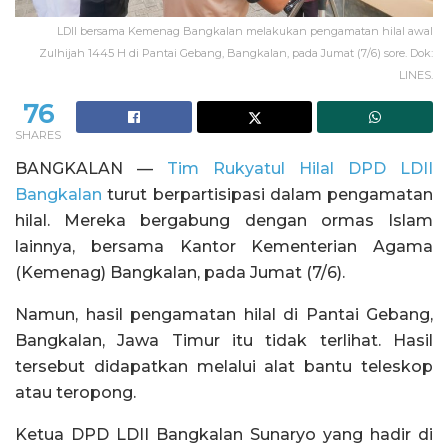
LDII bersama Kemenag Bangkalan melakukan pengamatan hilal awal
Zulhijah 1445 H di Pantai Gebang, Bangkalan, pada Jumat (7/6) sore. Dok:
LINES.
76
SHARES
BANGKALAN —
Tim Rukyatul Hilal DPD LDII
Bangkalan
turut berpartisipasi dalam pengamatan
hilal. Mereka bergabung dengan ormas Islam
lainnya, bersama Kantor Kementerian Agama
(Kemenag) Bangkalan, pada Jumat (7/6).
Namun, hasil pengamatan hilal di Pantai Gebang,
Bangkalan, Jawa Timur itu tidak terlihat. Hasil
tersebut didapatkan melalui alat bantu teleskop
atau teropong.
Ketua DPD LDII Bangkalan Sunaryo yang hadir di