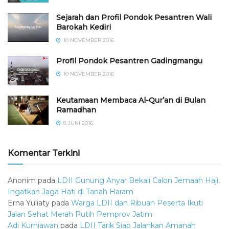
Sejarah dan Profil Pondok Pesantren Wali
Barokah Kediri
10 NOVEMBER 2016
⁠⁠⁠Profil Pondok Pesantren Gadingmangu
10 NOVEMBER 2016
Keutamaan Membaca Al-Qur’an di Bulan
Ramadhan
8 JUNI 2016
Komentar Terkini
Anonim
pada
LDII Gunung Anyar Bekali Calon Jemaah Haji,
Ingatkan Jaga Hati di Tanah Haram
Erna Yuliaty
pada
Warga LDII dan Ribuan Peserta Ikuti
Jalan Sehat Merah Putih Pemprov Jatim
Adi Kurniawan
pada
LDII Tarik Siap Jalankan Amanah