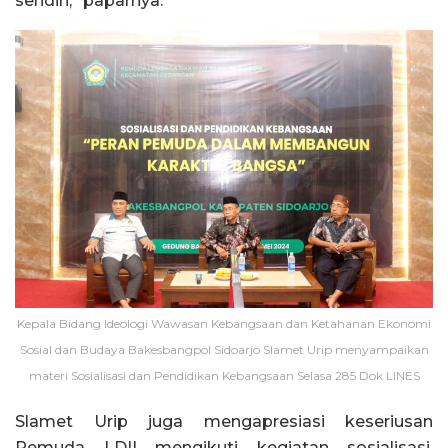
sendiri,” paparnya.
Kepala Bidang Ideologi Wawasan Kebangsaan dan Ketahanan Ekonomi
Sosial dan Budaya Bakesbangpol Sidoarjo Slamet Urip menyampaikan
materi Sosialisasi dan Pendidikan Kebangsaan Selasa 285 Dok LINES
Slamet Urip juga mengapresiasi keseriusan
Pemuda LDII mengikuti kegiatan sosialisasi.