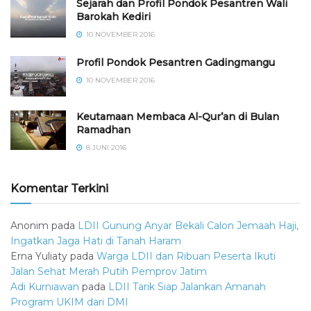
Sejarah dan Profil Pondok Pesantren Wali
Barokah Kediri
10 NOVEMBER 2016
⁠⁠⁠Profil Pondok Pesantren Gadingmangu
10 NOVEMBER 2016
Keutamaan Membaca Al-Qur’an di Bulan
Ramadhan
8 JUNI 2016
Komentar Terkini
Anonim
pada
LDII Gunung Anyar Bekali Calon Jemaah Haji,
Ingatkan Jaga Hati di Tanah Haram
Erna Yuliaty
pada
Warga LDII dan Ribuan Peserta Ikuti
Jalan Sehat Merah Putih Pemprov Jatim
Adi Kurniawan
pada
LDII Tarik Siap Jalankan Amanah
Program UKIM dari DMI