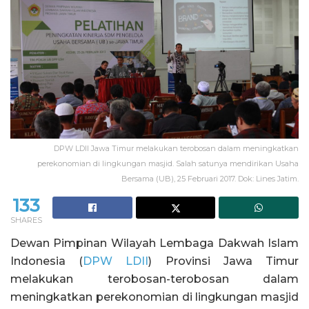
DPW LDII Jawa Timur melakukan terobosan dalam meningkatkan
perekonomian di lingkungan masjid. Salah satunya mendirikan Usaha
Bersama (UB), 25 Februari 2017. Dok: Lines Jatim.
133
SHARES
Dewan Pimpinan Wilayah Lembaga Dakwah Islam
Indonesia (
DPW LDII
) Provinsi Jawa Timur
melakukan terobosan-terobosan dalam
meningkatkan perekonomian di lingkungan masjid