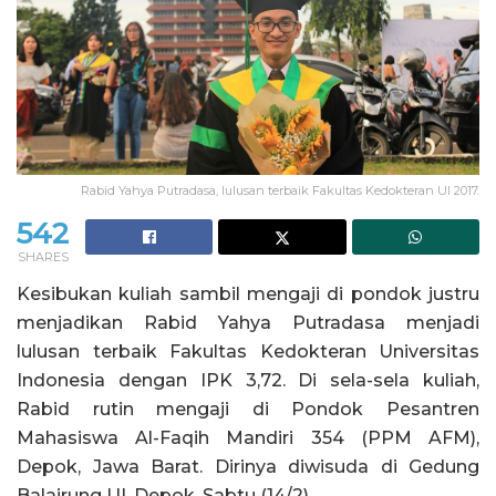
Rabid Yahya Putradasa, lulusan terbaik Fakultas Kedokteran UI 2017.
542
SHARES
Kesibukan kuliah sambil mengaji di pondok justru
menjadikan Rabid Yahya Putradasa menjadi
lulusan terbaik Fakultas Kedokteran Universitas
Indonesia dengan IPK 3,72. Di sela-sela kuliah,
Rabid rutin mengaji di Pondok Pesantren
Mahasiswa Al-Faqih Mandiri 354 (PPM AFM),
Depok, Jawa Barat. Dirinya diwisuda di Gedung
Balairung UI, Depok, Sabtu (14/2).