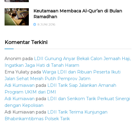
Keutamaan Membaca Al-Qur’an di Bulan
Ramadhan
8 JUNI 2016
Komentar Terkini
Anonim
pada
LDII Gunung Anyar Bekali Calon Jemaah Haji,
Ingatkan Jaga Hati di Tanah Haram
Erna Yuliaty
pada
Warga LDII dan Ribuan Peserta Ikuti
Jalan Sehat Merah Putih Pemprov Jatim
Adi Kurniawan
pada
LDII Tarik Siap Jalankan Amanah
Program UKIM dari DMI
Adi Kurniawan
pada
LDII dan Senkom Tarik Perkuat Sinergi
dengan Kepolisian
Adi Kurniawan
pada
LDII Tarik Terima Kunjungan
Bhabinkamtibmas Polsek Tarik