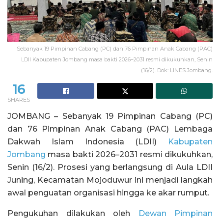
Sebanyak 19 Pimpinan Cabang (PC) dan 76 Pimpinan Anak Cabang (PAC)
LDII Kabupaten Jombang masa bakti 2026–2031 resmi dikukuhkan, Senin
(16/2). Dok: LINES Jombang.
16
SHARES
JOMBANG – Sebanyak 19 Pimpinan Cabang (PC)
dan 76 Pimpinan Anak Cabang (PAC) Lembaga
Dakwah Islam Indonesia (LDII)
Kabupaten
Jombang
masa bakti 2026–2031 resmi dikukuhkan,
Senin (16/2). Prosesi yang berlangsung di Aula LDII
Juning, Kecamatan Mojoduwur ini menjadi langkah
awal penguatan organisasi hingga ke akar rumput.
Pengukuhan dilakukan oleh
Dewan Pimpinan