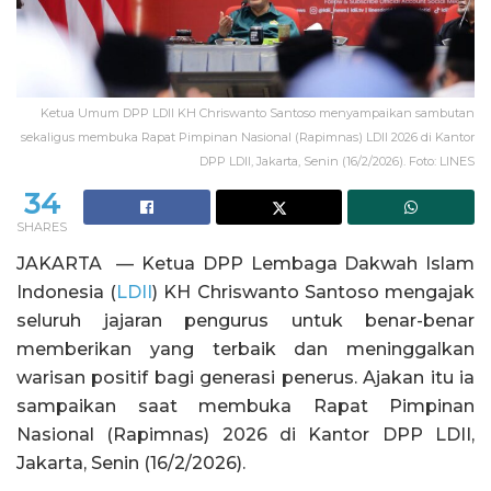
Ketua Umum DPP LDII KH Chriswanto Santoso menyampaikan sambutan
sekaligus membuka Rapat Pimpinan Nasional (Rapimnas) LDII 2026 di Kantor
DPP LDII, Jakarta, Senin (16/2/2026). Foto: LINES
34
SHARES
JAKARTA — Ketua DPP Lembaga Dakwah Islam
Indonesia (
LDII
) KH Chriswanto Santoso mengajak
seluruh jajaran pengurus untuk benar-benar
memberikan yang terbaik dan meninggalkan
warisan positif bagi generasi penerus. Ajakan itu ia
sampaikan saat membuka Rapat Pimpinan
Nasional (Rapimnas) 2026 di Kantor DPP LDII,
Jakarta, Senin (16/2/2026).