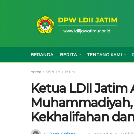
BERANDA
BERITA
TENTANG KAMI
Home
SEPUTAR JATIM
Ketua LDII Jatim 
Muhammadiyah, 
Kekhalifahan da
by
Reza Sefiana
23 Februari 2026
in
SEP