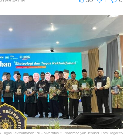
30
1
0
Tugas Kekhalifahan” di Universitas Muhammadiyah Jember. Foto: Tagar.co