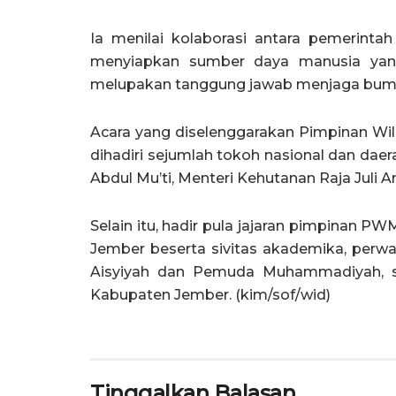
Ia menilai kolaborasi antara pemerinta
menyiapkan sumber daya manusia ya
melupakan tanggung jawab menjaga bumi 
Acara yang diselenggarakan Pimpinan W
dihadiri sejumlah tokoh nasional dan dae
Abdul Mu’ti, Menteri Kehutanan Raja Juli A
Selain itu, hadir pula jajaran pimpinan 
Jember beserta sivitas akademika, perw
Aisyiyah dan Pemuda Muhammadiyah, s
Kabupaten Jember. (kim/sof/wid)
Tinggalkan Balasan