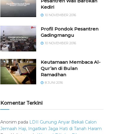
Pesantren Wali Barokah
Kediri
10 NOVEMBER 2016
⁠⁠⁠Profil Pondok Pesantren
Gadingmangu
10 NOVEMBER 2016
Keutamaan Membaca Al-
Qur’an di Bulan
Ramadhan
8 JUNI 2016
Komentar Terkini
Anonim
pada
LDII Gunung Anyar Bekali Calon
Jemaah Haji, Ingatkan Jaga Hati di Tanah Haram