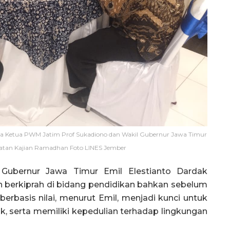
ama Ketua PWM Jatim Prof Sukadiono dan Wakil Gubernur Jawa Timur
giatan Kajian Ramadhan Foto LINES Jember
ubernur Jawa Timur Emil Elestianto Dardak
h berkiprah di bidang pendidikan bahkan sebelum
berbasis nilai, menurut Emil, menjadi kunci untuk
k, serta memiliki kepedulian terhadap lingkungan