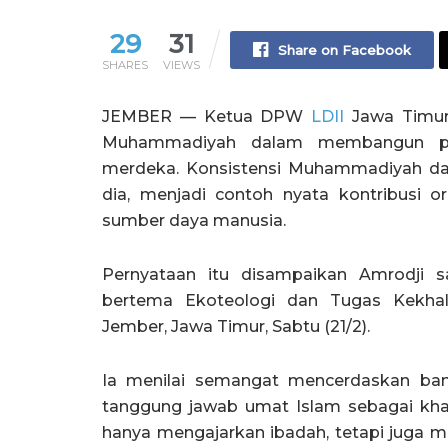
29
31
Share on Facebook
SHARES
VIEWS
JEMBER — Ketua DPW
LDII
Jawa Timur
Muhammadiyah dalam membangun pend
merdeka. Konsistensi Muhammadiyah d
dia, menjadi contoh nyata kontribusi
sumber daya manusia.
Pernyataan itu disampaikan Amrodji 
bertema Ekoteologi dan Tugas Kekhal
Jember, Jawa Timur, Sabtu (21/2).
Ia menilai semangat mencerdaskan ba
tanggung jawab umat Islam sebagai khali
hanya mengajarkan ibadah, tetapi juga 