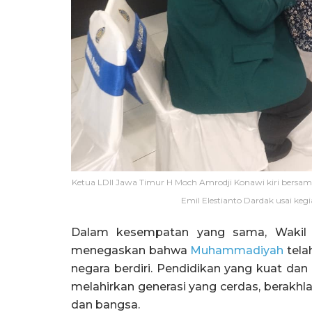
Ketua LDII Jawa Timur H Moch Amrodji Konawi kiri bers
Emil Elestianto Dardak usai ke
Dalam kesempatan yang sama, Wakil G
menegaskan bahwa
Muhammadiyah
tela
negara berdiri. Pendidikan yang kuat dan 
melahirkan generasi yang cerdas, berakhla
dan bangsa.