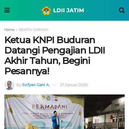
Home
BERITA DAERAH
Ketua KNPI Buduran
Datangi Pengajian LDII
Akhir Tahun, Begini
Pesannya!
by
Sofyan Gani A.
27 Januari 2026