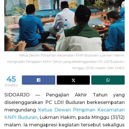
Ketua Dewan Pimpinan Kecamatan KNPI Buduran, Lukman Hakim,
menghadiri Pengajian Akhir Tahun yang diselenggarakan PC LDII Buduran,
Minggu (31/12) malam. Dok: LINES.
45
SHARES
SIDOARJO — Pengajian Akhir Tahun yang
diselenggarakan PC LDII Buduran berkesempatan
mengundang
Ketua Dewan Pimpinan Kecamatan
KNPI Buduran
, Lukman Hakim, pada Minggu (31/12)
malam. Ia mengapresi kegiatan tersebut sekaligus