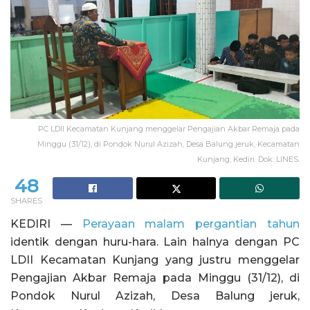
PC LDII Kecamatan Kunjang menggelar Pengajian Akbar Remaja pada
Minggu (31/12), di Pondok Nurul Azizah, Desa Balung jeruk, Kecamatan
Kunjang, Kediri. Dok: LINES.
48
SHARES
KEDIRI —
Perayaan malam pergantian tahun
identik dengan huru-hara. Lain halnya dengan PC
LDII Kecamatan Kunjang yang justru menggelar
Pengajian Akbar Remaja pada Minggu (31/12), di
Pondok Nurul Azizah, Desa Balung jeruk,