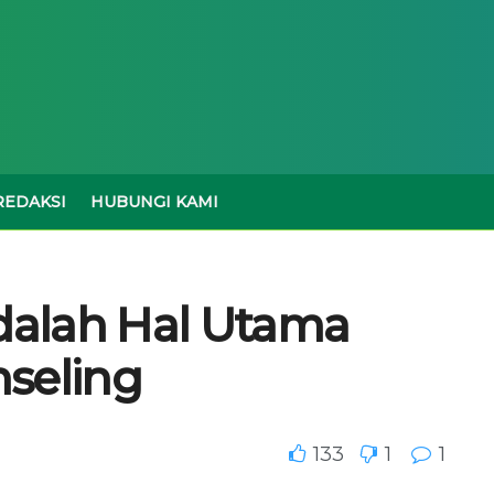
REDAKSI
HUBUNGI KAMI
adalah Hal Utama
seling
133
1
1