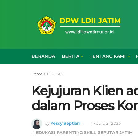
BERANDA
BERITA
TENTANG KAMI
Home
EDUKASI
Kejujuran Klien 
dalam Proses Kon
by
Yessy Septiani
1 Februari 2026
in
EDUKASI
,
PARENTING SKILL
,
SEPUTAR JATIM