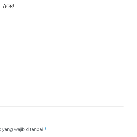
.
(ysy)
*
 yang wajib ditandai