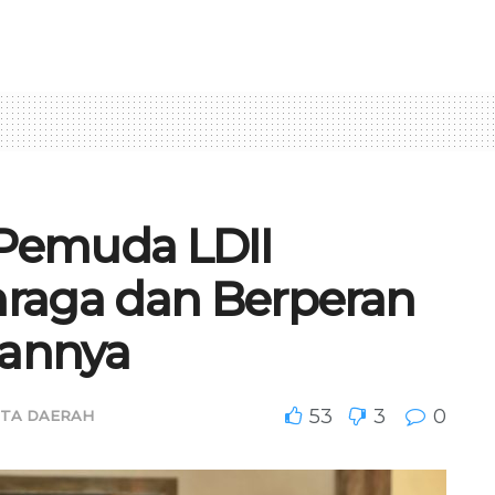
 Pemuda LDII
ahraga dan Berperan
gannya
53
3
0
ITA DAERAH