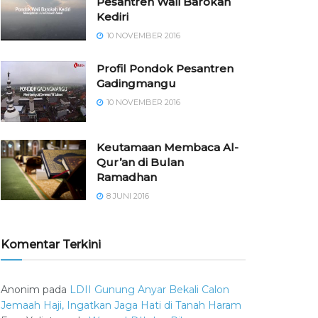
Pesantren Wali Barokah
Kediri
10 NOVEMBER 2016
⁠⁠⁠Profil Pondok Pesantren
Gadingmangu
10 NOVEMBER 2016
Keutamaan Membaca Al-
Qur’an di Bulan
Ramadhan
8 JUNI 2016
Komentar Terkini
Anonim
pada
LDII Gunung Anyar Bekali Calon
Jemaah Haji, Ingatkan Jaga Hati di Tanah Haram