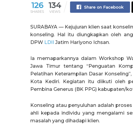
126
134
Share on Facebook
SHARES
VIEWS
SURABAYA — Kejujuran klien saat konse
konseling. Hal itu diungkapkan oleh 
DPW
LDII
Jatim Hariyono Ichsan.
Ia memaparkannya dalam Workshop Wan
Jawa Timur tentang “Penguatan Kompe
Pelatihan Keterampilan Dasar Konseling”,
Kota Kediri. Kegiatan itu diikuti oleh
Pembina Generus (BK PPG) kabupaten/kot
Konseling atau penyuluhan adalah proses
ahli kepada individu yang mengalami s
masalah yang dihadapi klien.