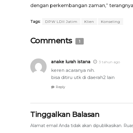
dengan perkembangan zaman,” terangnya
Tags:
DPW LDII Jatim
Klien
Konseling
Comments
1
anake lurah istana
3 tahun ago
keren acaranya nih.
bisa ditiru utk di daerah2 lain
Reply
Tinggalkan Balasan
Alamat email Anda tidak akan dipublikasikan.
Ruas