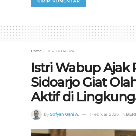
Home
BERITA DAERAH
Istri Wabup Ajak
Sidoarjo Giat Ol
Aktif di Lingkun
by
Sofyan Gani A.
1 Februari 2026
in
BER