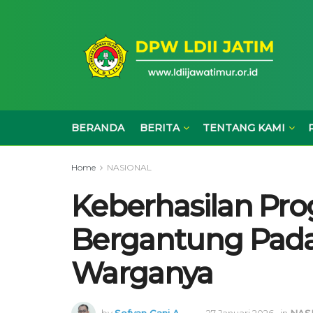
BERANDA
BERITA
TENTANG KAMI
Home
NASIONAL
Keberhasilan Pro
Bergantung Pada
Warganya
by
Sofyan Gani A.
27 Januari 2026
in
NAS