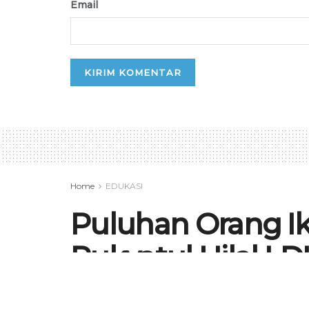
Email
Home
EDUKASI
Puluhan Orang Ik
Rukyatul Hilal LDI
by
Yessy Septiani
27 Januari 2026
in
EDU