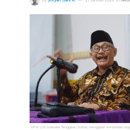
DPW LDII Sulawesi Tenggara (Sultra) menggelar konsolidasi