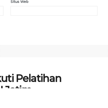
Situs Web
uti Pelatihan
I Jatim
275
3
1
KASI