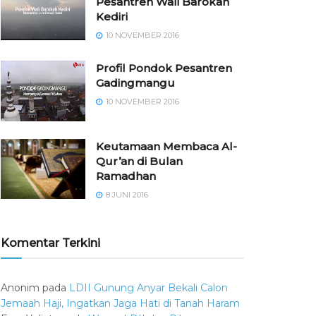
Pesantren Wali Barokah
Kediri
10 NOVEMBER 2016
⁠⁠⁠Profil Pondok Pesantren
Gadingmangu
10 NOVEMBER 2016
Keutamaan Membaca Al-
Qur’an di Bulan
Ramadhan
8 JUNI 2016
Komentar Terkini
Anonim
pada
LDII Gunung Anyar Bekali Calon
Jemaah Haji, Ingatkan Jaga Hati di Tanah Haram