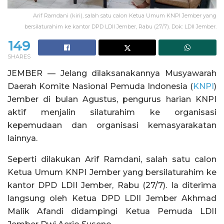
Arif Ramdani (kiri), salah satu calon Ketua Umum KNPI Jember yang
bersilaturahim ke kantor DPD LDII Jember, Rabu (27/7). Dok: LDII Jember.
149
SHARES
JEMBER — Jelang dilaksanakannya Musyawarah
Daerah Komite Nasional Pemuda Indonesia (
KNPI
)
Jember di bulan Agustus, pengurus harian KNPI
aktif menjalin silaturahim ke organisasi
kepemudaan dan organisasi kemasyarakatan
lainnya.
Seperti dilakukan Arif Ramdani, salah satu calon
Ketua Umum KNPI Jember yang bersilaturahim ke
kantor DPD LDII Jember, Rabu (27/7). Ia diterima
langsung oleh Ketua DPD LDII Jember Akhmad
Malik Afandi didampingi Ketua Pemuda LDII