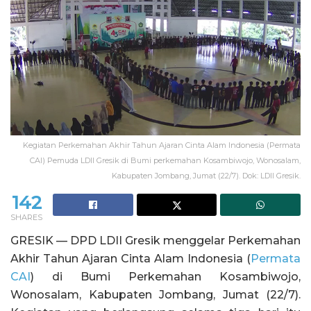
Kegiatan Perkemahan Akhir Tahun Ajaran Cinta Alam Indonesia (Permata
CAI) Pemuda LDII Gresik di Bumi perkemahan Kosambiwojo, Wonosalam,
Kabupaten Jombang, Jumat (22/7). Dok: LDII Gresik.
142
SHARES
GRESIK — DPD LDII Gresik menggelar Perkemahan
Akhir Tahun Ajaran Cinta Alam Indonesia (
Permata
CAI
) di Bumi Perkemahan Kosambiwojo,
Wonosalam, Kabupaten Jombang, Jumat (22/7).