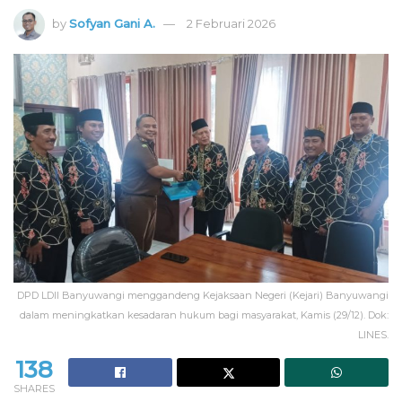
by
Sofyan Gani A.
2 Februari 2026
DPD LDII Banyuwangi menggandeng Kejaksaan Negeri (Kejari) Banyuwangi
dalam meningkatkan kesadaran hukum bagi masyarakat, Kamis (29/12). Dok:
LINES.
138
SHARES