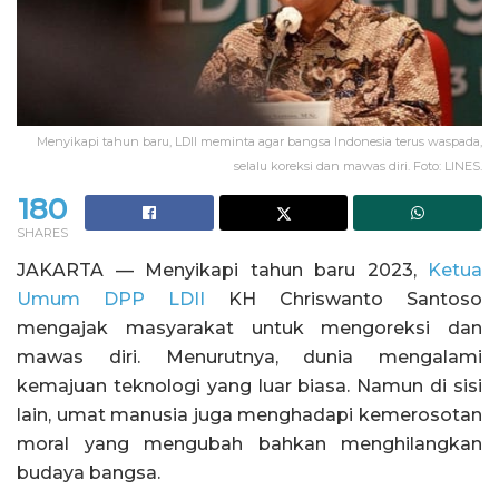
Menyikapi tahun baru, LDII meminta agar bangsa Indonesia terus waspada,
selalu koreksi dan mawas diri. Foto: LINES.
180
SHARES
JAKARTA — Menyikapi tahun baru 2023,
Ketua
Umum DPP LDII
KH Chriswanto Santoso
mengajak masyarakat untuk mengoreksi dan
mawas diri. Menurutnya, dunia mengalami
kemajuan teknologi yang luar biasa. Namun di sisi
lain, umat manusia juga menghadapi kemerosotan
moral yang mengubah bahkan menghilangkan
budaya bangsa.