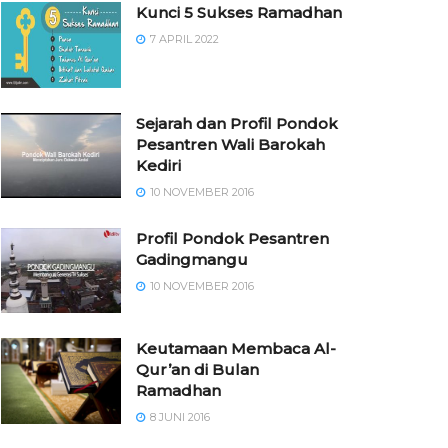
Kunci 5 Sukses Ramadhan
7 APRIL 2022
Sejarah dan Profil Pondok
Pesantren Wali Barokah
Kediri
10 NOVEMBER 2016
⁠⁠⁠Profil Pondok Pesantren
Gadingmangu
10 NOVEMBER 2016
Keutamaan Membaca Al-
Qur’an di Bulan
Ramadhan
8 JUNI 2016