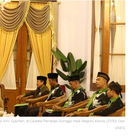
r Rini Syarifah, di Gazebo Pendopo Ronggo Hadi Negoro, Kamis (27/10). Dok:
LINES.