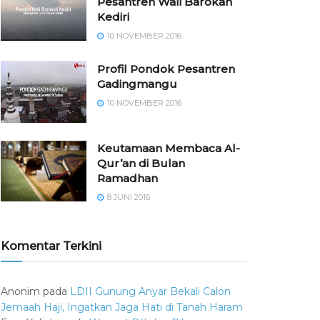
Pesantren Wali Barokah
Kediri
10 NOVEMBER 2016
⁠⁠⁠Profil Pondok Pesantren
Gadingmangu
10 NOVEMBER 2016
Keutamaan Membaca Al-
Qur’an di Bulan
Ramadhan
8 JUNI 2016
Komentar Terkini
Anonim
pada
LDII Gunung Anyar Bekali Calon
Jemaah Haji, Ingatkan Jaga Hati di Tanah Haram