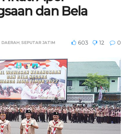
saan dan Bela
603
12
0
A DAERAH
,
SEPUTAR JATIM