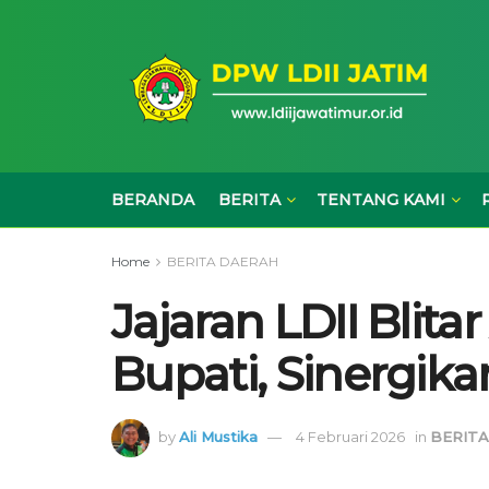
BERANDA
BERITA
TENTANG KAMI
Home
BERITA DAERAH
Jajaran LDII Blit
Bupati, Sinergika
by
Ali Mustika
4 Februari 2026
in
BERIT