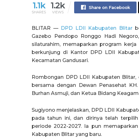
1.1k
1.2k
Share on Facebook
SHARES
VIEWS
BLITAR —
DPD LDII Kabupaten Blitar
be
Gazebo Pendopo Ronggo Hadi Negoro, Ka
silaturahim, memaparkan program kerja 
berkunjung di Kantor DPD LDII Kabupate
Kecamatan Gandusari.
Rombongan DPD LDII Kabupaten Blitar, 
bersama dengan Dewan Penasehat KH. A
Burhan Asmuji, dan Ketua Bidang Keagam
Sugiyono menjelaskan, DPD LDII Kabupat
pada tahun ini, dan dirinya telah terpil
periode 2022-2027. Ia pun memaparkan
Kabupaten Blitar yang baru.