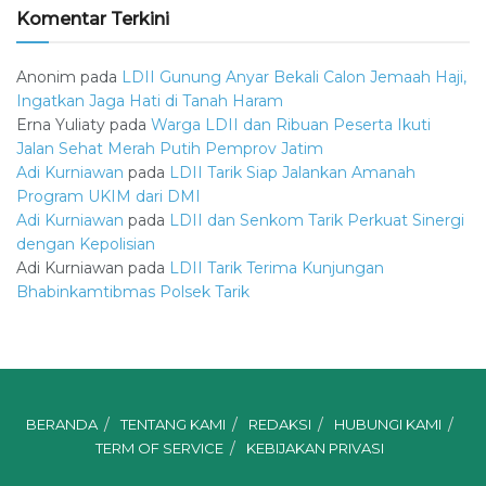
Komentar Terkini
Anonim
pada
LDII Gunung Anyar Bekali Calon Jemaah Haji,
Ingatkan Jaga Hati di Tanah Haram
Erna Yuliaty
pada
Warga LDII dan Ribuan Peserta Ikuti
Jalan Sehat Merah Putih Pemprov Jatim
Adi Kurniawan
pada
LDII Tarik Siap Jalankan Amanah
Program UKIM dari DMI
Adi Kurniawan
pada
LDII dan Senkom Tarik Perkuat Sinergi
dengan Kepolisian
Adi Kurniawan
pada
LDII Tarik Terima Kunjungan
Bhabinkamtibmas Polsek Tarik
BERANDA
TENTANG KAMI
REDAKSI
HUBUNGI KAMI
TERM OF SERVICE
KEBIJAKAN PRIVASI