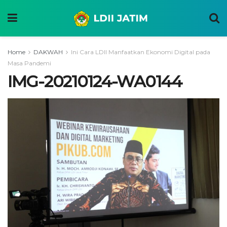
Home
DAKWAH
Ini Cara LDII Manfaatkan Ekonomi Digital pada
Masa Pandemi
IMG-20210124-WA0144