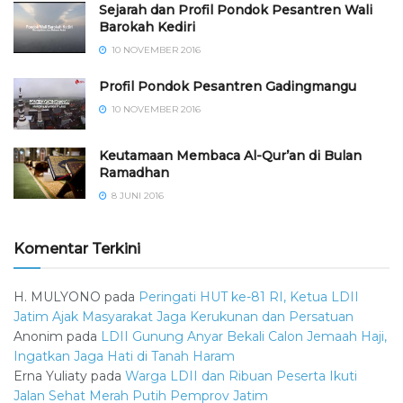
Sejarah dan Profil Pondok Pesantren Wali
Barokah Kediri
10 NOVEMBER 2016
⁠⁠⁠Profil Pondok Pesantren Gadingmangu
10 NOVEMBER 2016
Keutamaan Membaca Al-Qur’an di Bulan
Ramadhan
8 JUNI 2016
Komentar Terkini
H. MULYONO
pada
Peringati HUT ke-81 RI, Ketua LDII
Jatim Ajak Masyarakat Jaga Kerukunan dan Persatuan
Anonim
pada
LDII Gunung Anyar Bekali Calon Jemaah Haji,
Ingatkan Jaga Hati di Tanah Haram
Erna Yuliaty
pada
Warga LDII dan Ribuan Peserta Ikuti
Jalan Sehat Merah Putih Pemprov Jatim