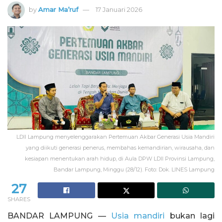
by
Amar Ma’ruf
17 Januari 2026
LDII Lampung menyelenggarakan Pertemuan Akbar Generasi Usia Mandiri
yang diikuti generasi penerus, membahas kemandirian, wirausaha, dan
kesiapan menentukan arah hidup, di Aula DPW LDII Provinsi Lampung,
Bandar Lampung, Minggu (28/12). Foto: Dok. LINES Lampung
27
SHARES
BANDAR LAMPUNG —
Usia mandiri
bukan lagi