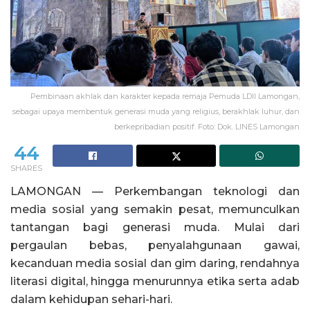
Pembinaan akhlak dan karakter kepada remaja Pemuda LDII Lamongan,
sebagai upaya membentuk generasi muda yang religius, berakhlak luhur, dan
berkepribadian positif. Foto: Dok. LINES Lamongan
44
SHARES
LAMONGAN — Perkembangan teknologi dan
media sosial yang semakin pesat, memunculkan
tantangan bagi generasi muda. Mulai dari
pergaulan bebas, penyalahgunaan gawai,
kecanduan media sosial dan gim daring, rendahnya
literasi digital, hingga menurunnya etika serta adab
dalam kehidupan sehari-hari.