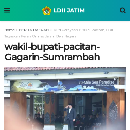
Home
BERITA DAERAH
Ikuti Perayaan HBN di Pacitan, LDII
Tegaskan Peran Ormas dalam Bela Negara
wakil-bupati-pacitan-
Gagarin-Sumrambah