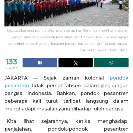
Upacara bendera rutin dilaksanakan setiap hari Senin dan hari-hari nasional
yang dilaksanakan Pondok Pesantren Wali Barokah, Kediri sebagai upaya
penumbuhan budi pekerti, karakter bangsa, terutama nilai-nilai kebangsaan
dan kebhinekaan. Foto: LINES.
133
SHARES
JAKARTA — Sejak zaman kolonial
pondok
pesantren
tidak pernah absen dalam perjuangan
bangsa Indonesia. Bahkan, pondok pesantren
beberapa kali turut terlibat langsung dalam
menghadapi masalah yang dihadapi oleh bangsa.
“Kita lihat sejarahnya, ketika menghadapi
penjajahan, pondok-pondok pesantren