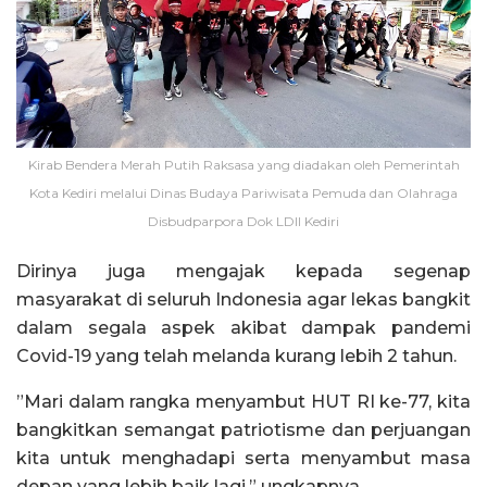
Kirab Bendera Merah Putih Raksasa yang diadakan oleh Pemerintah
Kota Kediri melalui Dinas Budaya Pariwisata Pemuda dan Olahraga
Disbudparpora Dok LDII Kediri
Dirinya juga mengajak kepada segenap
masyarakat di seluruh Indonesia agar lekas bangkit
dalam segala aspek akibat dampak pandemi
Covid-19 yang telah melanda kurang lebih 2 tahun.
”Mari dalam rangka menyambut HUT RI ke-77, kita
bangkitkan semangat patriotisme dan perjuangan
kita untuk menghadapi serta menyambut masa
depan yang lebih baik lagi,” ungkapnya.