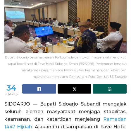
Bupati Sidoarjo bersama jajaran Forkopimda dan tokoh masyarakat mengikuti
rapat koordinasi di Fave Hotel Sidoarjo, Senin (9/2/2026). Pertemuan tersebut
membahas upaya menjaga kondusivitas, keamanan, dan ketertiban
masyarakat menjelang Ramadhan. Foto: Dok. LINES Sidoarjo
34
SHARES
SIDOARJO — Bupati Sidoarjo Subandi mengajak
seluruh elemen masyarakat menjaga stabilitas,
keamanan, dan ketertiban menjelang
Ramadan
1447 Hijriah
. Ajakan itu disampaikan di Fave Hotel