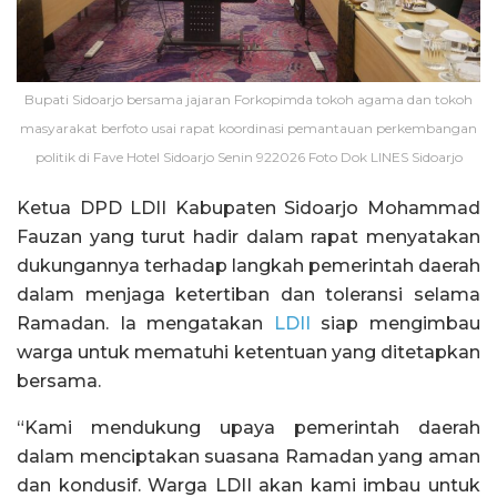
Bupati Sidoarjo bersama jajaran Forkopimda tokoh agama dan tokoh
masyarakat berfoto usai rapat koordinasi pemantauan perkembangan
politik di Fave Hotel Sidoarjo Senin 922026 Foto Dok LINES Sidoarjo
Ketua DPD LDII Kabupaten Sidoarjo Mohammad
Fauzan yang turut hadir dalam rapat menyatakan
dukungannya terhadap langkah pemerintah daerah
dalam menjaga ketertiban dan toleransi selama
Ramadan. Ia mengatakan
LDII
siap mengimbau
warga untuk mematuhi ketentuan yang ditetapkan
bersama.
“Kami mendukung upaya pemerintah daerah
dalam menciptakan suasana Ramadan yang aman
dan kondusif. Warga LDII akan kami imbau untuk