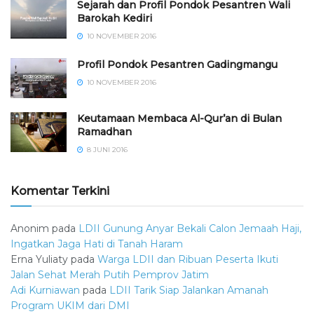
Sejarah dan Profil Pondok Pesantren Wali
Barokah Kediri
10 NOVEMBER 2016
⁠⁠⁠Profil Pondok Pesantren Gadingmangu
10 NOVEMBER 2016
Keutamaan Membaca Al-Qur’an di Bulan
Ramadhan
8 JUNI 2016
Komentar Terkini
Anonim
pada
LDII Gunung Anyar Bekali Calon Jemaah Haji,
Ingatkan Jaga Hati di Tanah Haram
Erna Yuliaty
pada
Warga LDII dan Ribuan Peserta Ikuti
Jalan Sehat Merah Putih Pemprov Jatim
Adi Kurniawan
pada
LDII Tarik Siap Jalankan Amanah
Program UKIM dari DMI