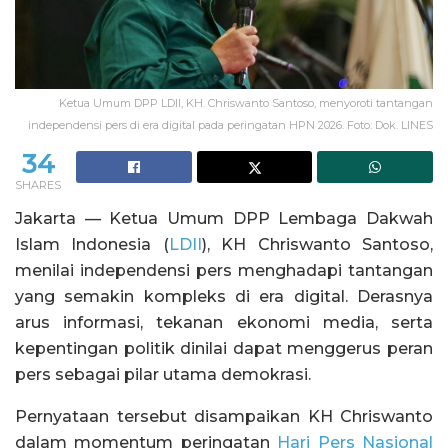
Ketua Umum DPP LDII, KH. Chriswanto Santoso, menyoroti tantangan
independensi pers di era digital pada peringatan HPN 2026. Foto: Dok. LINES
34
SHARES
Jakarta — Ketua Umum DPP Lembaga Dakwah
Islam Indonesia (
LDII
), KH Chriswanto Santoso,
menilai independensi pers menghadapi tantangan
yang semakin kompleks di era digital. Derasnya
arus informasi, tekanan ekonomi media, serta
kepentingan politik dinilai dapat menggerus peran
pers sebagai pilar utama demokrasi.
Pernyataan tersebut disampaikan KH Chriswanto
dalam momentum peringatan
Hari Pers Nasional