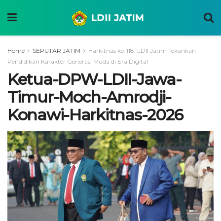
Home
SEPUTAR JATIM
Harkitnas ke-118, LDII Jatim Tekankan
Pendidikan Karakter Generasi Muda di Era Digital
Ketua-DPW-LDII-Jawa-
Timur-Moch-Amrodji-
Konawi-Harkitnas-2026