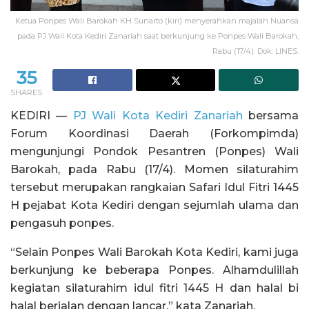
Ketua Ponpes Wali Barokah KH Sunarto (kiri) menyerahkan majalah Nuansa
pada PJ Wali Kota Kediri Zanariah saat berkunjung ke Ponpes Wali Barokah,
Rabu (17/4). Dok: LINES.
35
SHARES
KEDIRI —
PJ Wali Kota Kediri Zanariah
bersama
Forum Koordinasi Daerah (Forkompimda)
mengunjungi Pondok Pesantren (Ponpes) Wali
Barokah, pada Rabu (17/4). Momen silaturahim
tersebut merupakan rangkaian Safari Idul Fitri 1445
H pejabat Kota Kediri dengan sejumlah ulama dan
pengasuh ponpes.
“Selain Ponpes Wali Barokah Kota Kediri, kami juga
berkunjung ke beberapa Ponpes. Alhamdulillah
kegiatan silaturahim idul fitri 1445 H dan halal bi
halal berjalan dengan lancar,” kata Zanariah.