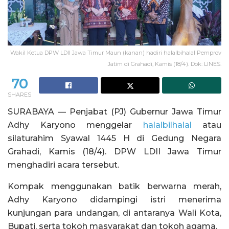
Wakil Ketua DPW LDII Jawa Timur Maun (kanan) hadiri halalbihalal Pemprov
Jatim di Grahadi, Kamis (18/4). Dok: LINES.
70
SHARES
SURABAYA — Penjabat (PJ) Gubernur Jawa Timur
Adhy Karyono menggelar
halalbilhalal
atau
silaturahim Syawal 1445 H di Gedung Negara
Grahadi, Kamis (18/4). DPW LDII Jawa Timur
menghadiri acara tersebut.
Kompak menggunakan batik berwarna merah,
Adhy Karyono didampingi istri menerima
kunjungan para undangan, di antaranya Wali Kota,
Bupati, serta tokoh masyarakat dan tokoh agama.