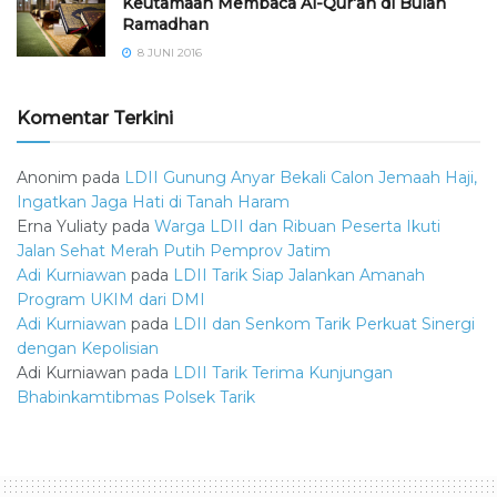
Keutamaan Membaca Al-Qur’an di Bulan
Ramadhan
8 JUNI 2016
Komentar Terkini
Anonim
pada
LDII Gunung Anyar Bekali Calon Jemaah Haji,
Ingatkan Jaga Hati di Tanah Haram
Erna Yuliaty
pada
Warga LDII dan Ribuan Peserta Ikuti
Jalan Sehat Merah Putih Pemprov Jatim
Adi Kurniawan
pada
LDII Tarik Siap Jalankan Amanah
Program UKIM dari DMI
Adi Kurniawan
pada
LDII dan Senkom Tarik Perkuat Sinergi
dengan Kepolisian
Adi Kurniawan
pada
LDII Tarik Terima Kunjungan
Bhabinkamtibmas Polsek Tarik