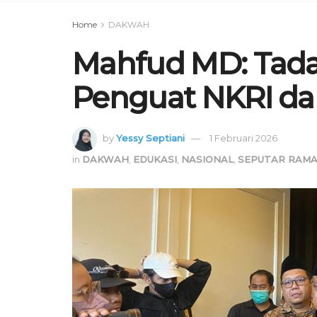
Home
DAKWAH
Mahfud MD: Tad
Penguat NKRI dan
by
Yessy Septiani
1 Februari 2026
in
DAKWAH
,
EDUKASI
,
NASIONAL
,
SEPUTAR RAM