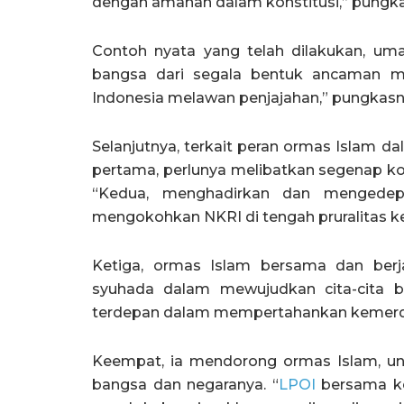
dengan amanah dalam konstitusi,” pungk
Contoh nyata yang telah dilakukan, u
bangsa dari segala bentuk ancaman m
Indonesia melawan penjajahan,” pungkasn
Selanjutnya, terkait peran ormas Islam d
pertama, perlunya melibatkan segenap k
“Kedua, menghadirkan dan mengedep
mengokohkan NKRI di tengah pruralitas ke
Ketiga, ormas Islam bersama dan ber
syuhada dalam mewujudkan cita-cita 
terdepan dalam mempertahankan kemerdek
Keempat, ia mendorong ormas Islam, unt
bangsa dan negaranya. “
LPOI
bersama ke