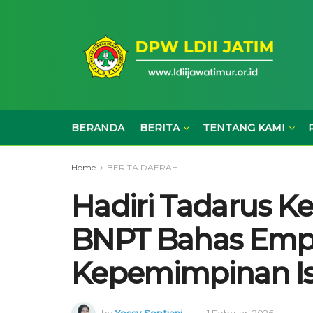
BERANDA
BERITA
TENTANG KAMI
Home
BERITA DAERAH
Hadiri Tadarus K
BNPT Bahas Empa
Kepemimpinan I
by
Yessy Septiani
1 Februari 2026