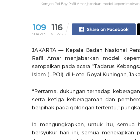
Komjen Pol Boy Rafli Amar jabarkan model kepemimpinan I
109
116
Share on Facebook
SHARES
VIEWS
JAKARTA — Kepala Badan Nasional Pena
Rafli Amar menjabarkan model kepemi
sampaikan pada acara “Tadarus Kebangs
Islam (LPOI), di Hotel Royal Kuningan, Jakar
“Pertama, dukungan terhadap keberaga
serta ketiga keberagaman dan pemberday
berpihak pada golongan tertentu,” pungka
Ia mengungkapkan, untuk itu, semua ha
bersyukur hari ini, semua menerapkan pr