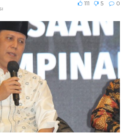
111
5
0
SI