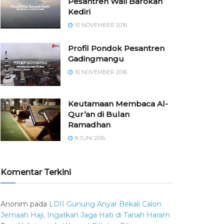
Pesantren Wali Barokah
Kediri
10 NOVEMBER 2016
⁠⁠⁠Profil Pondok Pesantren
Gadingmangu
10 NOVEMBER 2016
Keutamaan Membaca Al-
Qur’an di Bulan
Ramadhan
8 JUNI 2016
Komentar Terkini
Anonim
pada
LDII Gunung Anyar Bekali Calon
Jemaah Haji, Ingatkan Jaga Hati di Tanah Haram