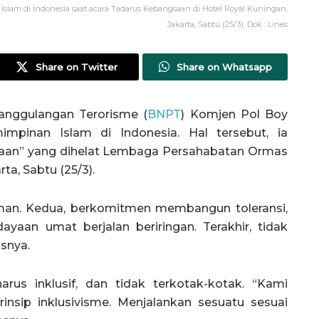
slam di Indonesia saat acara Tadarus Kebangsaan di Hotel Royal Kuningan,
Jakarta, Sabtu (25/3). Dok : Lines
Share on Twitter
Share on Whatsapp
nggulangan Terorisme (
BNPT
) Komjen Pol Boy
mpinan Islam di Indonesia. Hal tersebut, ia
aan” yang dihelat Lembaga Persahabatan Ormas
ta, Sabtu (25/3).
man. Kedua, berkomitmen membangun toleransi,
aan umat berjalan beriringan. Terakhir, tidak
snya.
rus inklusif, dan tidak terkotak-kotak. “Kami
insip inklusivisme. Menjalankan sesuatu sesuai