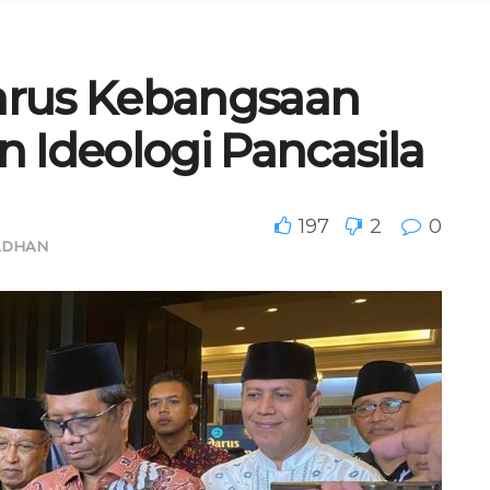
arus Kebangsaan
 Ideologi Pancasila
197
2
0
ADHAN