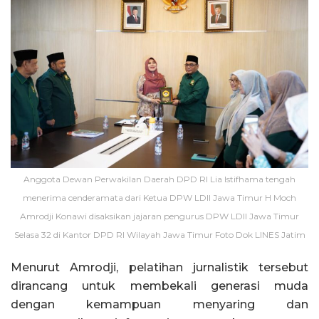
Anggota Dewan Perwakilan Daerah DPD RI Lia Istifhama tengah
menerima cenderamata dari Ketua DPW LDII Jawa Timur H Moch
Amrodji Konawi disaksikan jajaran pengurus DPW LDII Jawa Timur
Selasa 32 di Kantor DPD RI Wilayah Jawa Timur Foto Dok LINES Jatim
Menurut Amrodji, pelatihan jurnalistik tersebut
dirancang untuk membekali generasi muda
dengan kemampuan menyaring dan