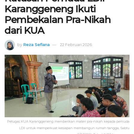
Karanggeneng Ikuti
Pembekalan Pra-Nikah
dari KUA
by
Reza Sefiana
22 Februari 2026
Petugas KUA Karanggeneng memberikan materi pra-nikah kepada pemuda
LDII untuk memperkuat kesiapan membangun rumah tangga, Sabtu