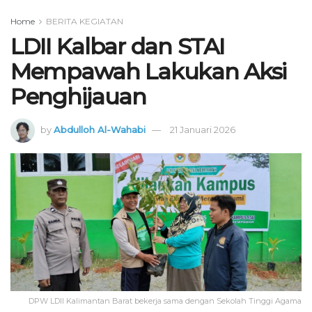
Home
BERITA KEGIATAN
LDII Kalbar dan STAI
Mempawah Lakukan Aksi
Penghijauan
by
Abdulloh Al-Wahabi
21 Januari 2026
DPW LDII Kalimantan Barat bekerja sama dengan Sekolah Tinggi Agama