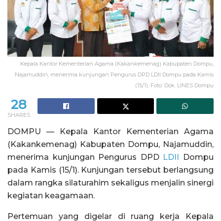
Kepala Kantor Kementerian Agama (Kakankemenag) Kabupaten Dompu,
Najamuddin, menerima kunjungan Pengurus DPD LDII Dompu pada Kamis
(15/1). Foto: Dok. LINES Dompu
28
SHARES
DOMPU — Kepala Kantor Kementerian Agama
(Kakankemenag) Kabupaten Dompu, Najamuddin,
menerima kunjungan Pengurus DPD
LDII
Dompu
pada Kamis (15/1). Kunjungan tersebut berlangsung
dalam rangka silaturahim sekaligus menjalin sinergi
kegiatan keagamaan.
Pertemuan yang digelar di ruang kerja Kepala