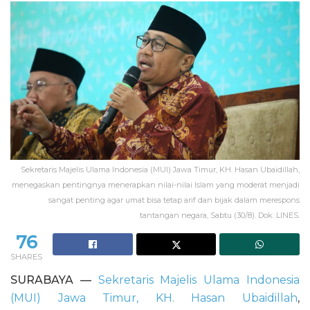
Sekretaris Majelis Ulama Indonesia (MUI) Jawa Timur, KH. Hasan Ubaidillah,
menegaskan pentingnya menerapkan nilai-nilai Islam yang moderat menjadi
sangat penting agar umat bisa tetap arif dan bijak dalam merespons
tantangan negara, Sabtu (30/8). Dok: LINES.
76
SHARES
SURABAYA —
Sekretaris Majelis Ulama Indonesia
(MUI) Jawa Timur, KH. Hasan Ubaidillah
,