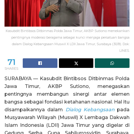
Kasubdit Bintibsos Ditbinmas Polda Jawa Timur, AKBP Sutiono menekankan
pentingnya moderasi beragama sebagai kunci menjaga persatuan bangsa
dalam Dialog Kebangsaan Muswil X LDII Jawa Timur, Surabaya (30/8). Dok:
LINES.
71
SHARES
SURABAYA — Kasubdit Bintibsos Ditbinmas Polda
Jawa Timur, AKBP Sutiono, menegaskan
pentingnya membangun sinergi antar elemen
bangsa sebagai fondasi ketahanan nasional. Hal itu
disampaikannya dalam
Dialog Kebangsaan
pada
Musyawarah Wilayah (Muswil) X Lembaga Dakwah
Islam Indonesia (LDII) Jawa Timur yang digelar di
Gedung Serba Guna Sabilurrosyidin, Surabaya,