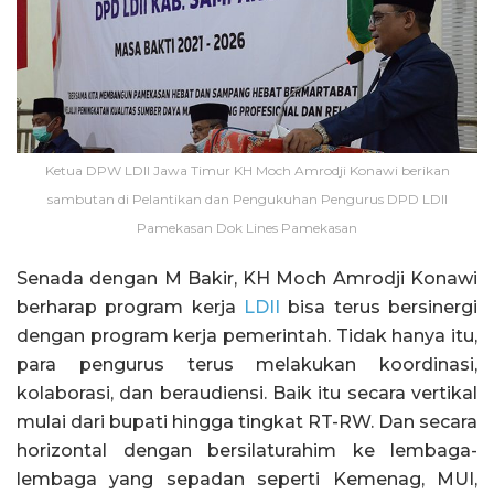
Ketua DPW LDII Jawa Timur KH Moch Amrodji Konawi berikan
sambutan di Pelantikan dan Pengukuhan Pengurus DPD LDII
Pamekasan Dok Lines Pamekasan
Senada dengan M Bakir, KH Moch Amrodji Konawi
berharap program kerja
LDII
bisa terus bersinergi
dengan program kerja pemerintah. Tidak hanya itu,
para pengurus terus melakukan koordinasi,
kolaborasi, dan beraudiensi. Baik itu secara vertikal
mulai dari bupati hingga tingkat RT-RW. Dan secara
horizontal dengan bersilaturahim ke lembaga-
lembaga yang sepadan seperti Kemenag, MUI,