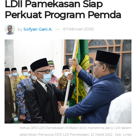
LDII Pamekasan Siap
Perkuat Program Pemda
by
Sofyan Gani A.
6 Februari 2026
Ketua DPD LDII Pamekasan M Bakir (kiri) menerima panji LDII dalam
pelantikan Pengurus DPD LDII Pamekasan, 22 Maret 2022 . Dok: Lines