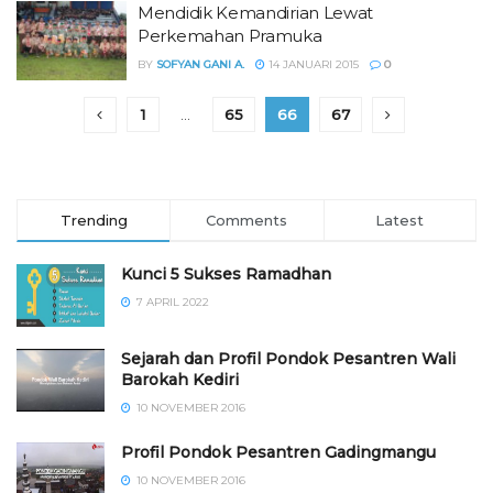
Mendidik Kemandirian Lewat
Perkemahan Pramuka
BY
SOFYAN GANI A.
14 JANUARI 2015
0
1
…
65
66
67
Trending
Comments
Latest
Kunci 5 Sukses Ramadhan
7 APRIL 2022
Sejarah dan Profil Pondok Pesantren Wali
Barokah Kediri
10 NOVEMBER 2016
⁠⁠⁠Profil Pondok Pesantren Gadingmangu
10 NOVEMBER 2016