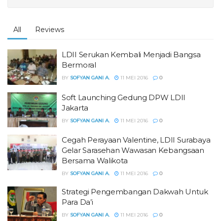
All
Reviews
LDII Serukan Kembali Menjadi Bangsa
Bermoral
BY
SOFYAN GANI A.
11 MEI 2016
0
Soft Launching Gedung DPW LDII
Jakarta
BY
SOFYAN GANI A.
11 MEI 2016
0
Cegah Perayaan Valentine, LDII Surabaya
Gelar Sarasehan Wawasan Kebangsaan
Bersama Walikota
BY
SOFYAN GANI A.
11 MEI 2016
0
Strategi Pengembangan Dakwah Untuk
Para Da’i
BY
SOFYAN GANI A.
11 MEI 2016
0