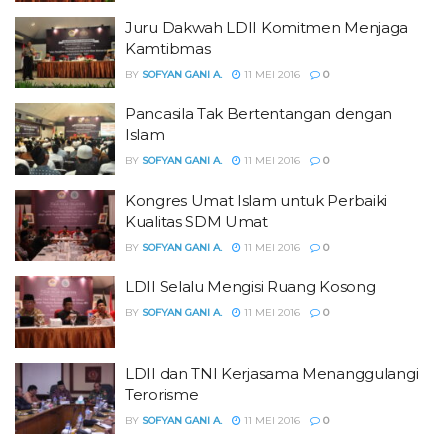
Juru Dakwah LDII Komitmen Menjaga
Kamtibmas
BY
SOFYAN GANI A.
11 MEI 2016
0
Pancasila Tak Bertentangan dengan
Islam
BY
SOFYAN GANI A.
11 MEI 2016
0
Kongres Umat Islam untuk Perbaiki
Kualitas SDM Umat
BY
SOFYAN GANI A.
11 MEI 2016
0
LDII Selalu Mengisi Ruang Kosong
BY
SOFYAN GANI A.
11 MEI 2016
0
LDII dan TNI Kerjasama Menanggulangi
Terorisme
BY
SOFYAN GANI A.
11 MEI 2016
0