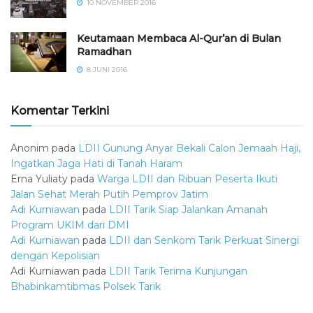
10 NOVEMBER 2016
Keutamaan Membaca Al-Qur’an di Bulan
Ramadhan
8 JUNI 2016
Komentar Terkini
Anonim
pada
LDII Gunung Anyar Bekali Calon Jemaah Haji,
Ingatkan Jaga Hati di Tanah Haram
Erna Yuliaty
pada
Warga LDII dan Ribuan Peserta Ikuti
Jalan Sehat Merah Putih Pemprov Jatim
Adi Kurniawan
pada
LDII Tarik Siap Jalankan Amanah
Program UKIM dari DMI
Adi Kurniawan
pada
LDII dan Senkom Tarik Perkuat Sinergi
dengan Kepolisian
Adi Kurniawan
pada
LDII Tarik Terima Kunjungan
Bhabinkamtibmas Polsek Tarik