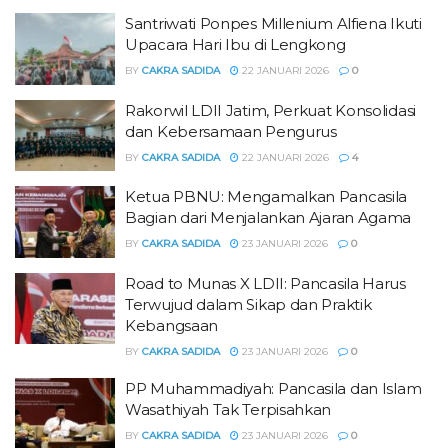
Santriwati Ponpes Millenium Alfiena Ikuti
Upacara Hari Ibu di Lengkong
BY
CAKRA SADIDA
22 JANUARI 2026
0
Rakorwil LDII Jatim, Perkuat Konsolidasi
dan Kebersamaan Pengurus
BY
CAKRA SADIDA
22 JANUARI 2026
4
Ketua PBNU: Mengamalkan Pancasila
Bagian dari Menjalankan Ajaran Agama
BY
CAKRA SADIDA
23 JANUARI 2026
0
Road to Munas X LDII: Pancasila Harus
Terwujud dalam Sikap dan Praktik
Kebangsaan
BY
CAKRA SADIDA
23 JANUARI 2026
0
PP Muhammadiyah: Pancasila dan Islam
Wasathiyah Tak Terpisahkan
BY
CAKRA SADIDA
23 JANUARI 2026
0