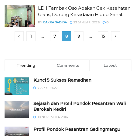
LDII Tambak Oso Adakan Cek Kesehatan
Gratis, Dorong Kesadaran Hidup Sehat
BY
CAKRA SADIDA
23 JANUARI 2026
0
1
…
7
8
9
…
15
Trending
Comments
Latest
Kunci 5 Sukses Ramadhan
7 APRIL 2022
Sejarah dan Profil Pondok Pesantren Wali
Barokah Kediri
10 NOVEMBER 2016
⁠⁠⁠Profil Pondok Pesantren Gadingmangu