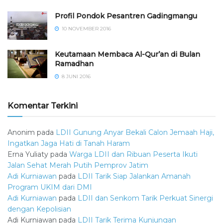
⁠⁠⁠Profil Pondok Pesantren Gadingmangu
10 NOVEMBER 2016
Keutamaan Membaca Al-Qur’an di Bulan
Ramadhan
8 JUNI 2016
Komentar Terkini
Anonim
pada
LDII Gunung Anyar Bekali Calon Jemaah Haji,
Ingatkan Jaga Hati di Tanah Haram
Erna Yuliaty
pada
Warga LDII dan Ribuan Peserta Ikuti
Jalan Sehat Merah Putih Pemprov Jatim
Adi Kurniawan
pada
LDII Tarik Siap Jalankan Amanah
Program UKIM dari DMI
Adi Kurniawan
pada
LDII dan Senkom Tarik Perkuat Sinergi
dengan Kepolisian
Adi Kurniawan
pada
LDII Tarik Terima Kunjungan