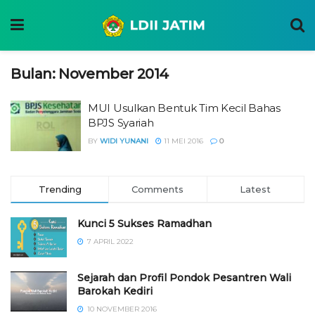
Bulan:
November 2014
MUI Usulkan Bentuk Tim Kecil Bahas
BPJS Syariah
BY
WIDI YUNANI
11 MEI 2016
0
Trending
Comments
Latest
Kunci 5 Sukses Ramadhan
7 APRIL 2022
Sejarah dan Profil Pondok Pesantren Wali
Barokah Kediri
10 NOVEMBER 2016