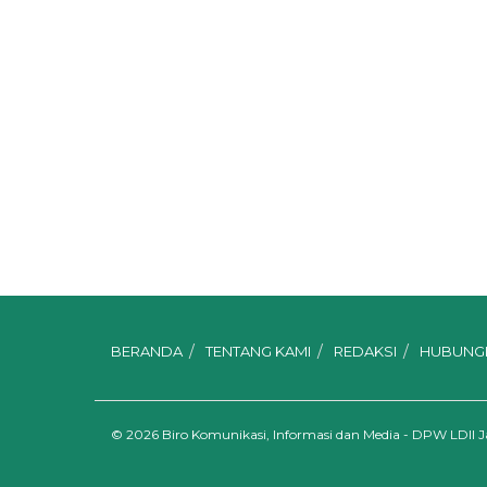
BERANDA
TENTANG KAMI
REDAKSI
HUBUNGI
© 2026
Biro Komunikasi, Informasi dan Media - DPW LDII 