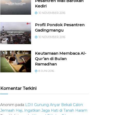
Pesantren Wali Barokah
Kediri
10 NOVEMBER 2016
⁠⁠⁠Profil Pondok Pesantren
Gadingmangu
10 NOVEMBER 2016
Keutamaan Membaca Al-
Qur’an di Bulan
Ramadhan
8 JUNI 2016
Komentar Terkini
Anonim
pada
LDII Gunung Anyar Bekali Calon
Jemaah Haji, Ingatkan Jaga Hati di Tanah Haram