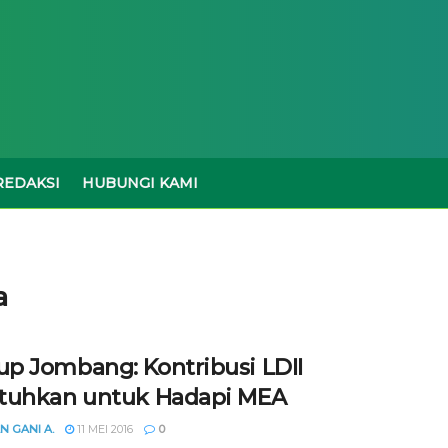
REDAKSI
HUBUNGI KAMI
a
p Jombang: Kontribusi LDII
tuhkan untuk Hadapi MEA
N GANI A.
11 MEI 2016
0