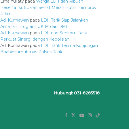
Erna Yuliaty
pada
Warga LDII dan Ribuan
Peserta Ikuti Jalan Sehat Merah Putih Pemprov
Jatim
Adi Kurniawan
pada
LDII Tarik Siap Jalankan
Amanah Program UKIM dari DMI
Adi Kurniawan
pada
LDII dan Senkom Tarik
Perkuat Sinergi dengan Kepolisian
Adi Kurniawan
pada
LDII Tarik Terima Kunjungan
Bhabinkamtibmas Polsek Tarik
Hubungi: 031-8285518