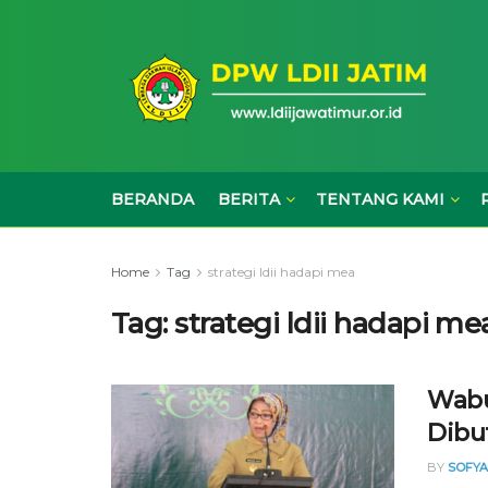
BERANDA
BERITA
TENTANG KAMI
Home
Tag
strategi ldii hadapi mea
Tag:
strategi ldii hadapi me
Wabu
Dibu
BY
SOFYA