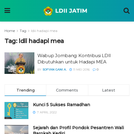
Home
Tag
ldii hadapi mea
Tag:
ldii hadapi mea
Wabup Jombang: Kontribusi LDII
Dibutuhkan untuk Hadapi MEA
BY
SOFYAN GANI A.
11 MEI 2016
0
Trending
Comments
Latest
Kunci 5 Sukses Ramadhan
7 APRIL 2022
Sejarah dan Profil Pondok Pesantren Wali
Barokah Kediri