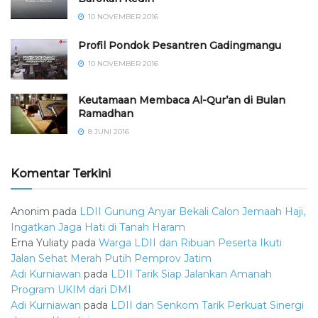
10 NOVEMBER 2016
⁠⁠⁠Profil Pondok Pesantren Gadingmangu
10 NOVEMBER 2016
Keutamaan Membaca Al-Qur’an di Bulan
Ramadhan
8 JUNI 2016
Komentar Terkini
Anonim
pada
LDII Gunung Anyar Bekali Calon Jemaah Haji,
Ingatkan Jaga Hati di Tanah Haram
Erna Yuliaty
pada
Warga LDII dan Ribuan Peserta Ikuti
Jalan Sehat Merah Putih Pemprov Jatim
Adi Kurniawan
pada
LDII Tarik Siap Jalankan Amanah
Program UKIM dari DMI
Adi Kurniawan
pada
LDII dan Senkom Tarik Perkuat Sinergi